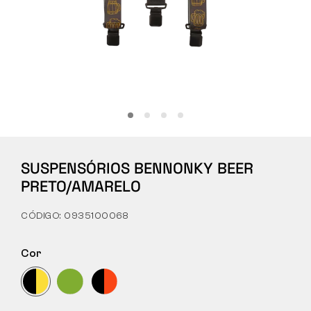
Tactical
Roupa
TUDO SOBRE COMPRAS
SUSPENSÓRIOS BENNONKY BEER
SOBRE NÓS
PRETO/AMARELO
ARTIGOS
CÓDIGO: 0935100068
LABORATÓRIO BENNON
Cor
LOJA COM BISTRÔ
CONTACTO