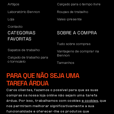
Artigos
Calçado para o tempo livre
Laboratório Bennon
Roupas de trabalho
Loja
Vales-presente
Contacto
CATEGORIAS
SOBRE A COMPRA
FAVORITAS
Tudo sobre compras
Sapatos de trabalho
Vantagens de comprar na
Bennon
Calçado de trabalho para
o tornozelo
Tamanhos
Sapatos casuais
Devoluções e reclamações
PARA QUE NÃO SEJA UMA
Calçado de lazer para
Transporte e pagamento
o tornozelo
TAREFA ÁRDUA
Conta empresarial
Calças
Caros clientes, fazemos o possível para que as suas
Registo no B2B
compras na nossa loja online não sejam uma tarefa
Moletons
Reclamações e garantia
árdua. Por isso, trabalhamos com cookies
e cookies
, que
nos permitem melhorar significativamente a sua
funcionalidade e oferecer-lhe os produtos que