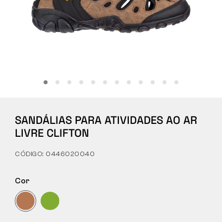
Tactical
Roupa
TUDO SOBRE COMPRAS
SANDÁLIAS PARA ATIVIDADES AO AR
SOBRE NÓS
LIVRE CLIFTON
ARTIGOS
CÓDIGO: 0446020040
LABORATÓRIO BENNON
Cor
LOJA COM BISTRÔ
CONTACTO