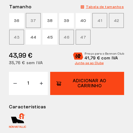
Tamanho
Tabela de tamanhos
DEVOLUÇÕES
36
37
38
39
40
41
42
43
44
45
46
47
43,99 €
Preço para o Bennon Club
41,79 € com IVA
35,76 € sem IVA
Junte-se ao Clube
ADICIONAR AO
CARRINHO
Características