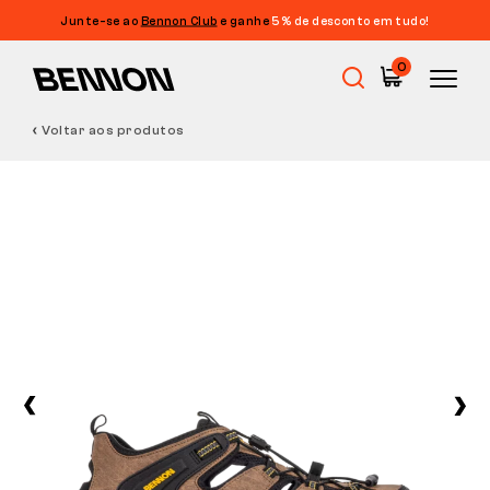
Junte-se ao
Bennon Club
e ganhe
5% de desconto em tudo!
0
Voltar aos produtos
Promoções
Calçado de trabalho
Barefoot
Outdoor
Calçado casual