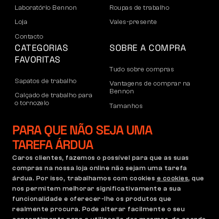
Laboratório Bennon
Roupas de trabalho
Loja
Vales-presente
Contacto
CATEGORIAS
SOBRE A COMPRA
FAVORITAS
Tudo sobre compras
Sapatos de trabalho
Vantagens de comprar na
Bennon
Calçado de trabalho para
o tornozelo
Tamanhos
Sapatos casuais
Devoluções e reclamações
PARA QUE NÃO SEJA UMA
Calçado de lazer para
Transporte e pagamento
o tornozelo
TAREFA ÁRDUA
Conta empresarial
Calças
Caros clientes, fazemos o possível para que as suas
Registo no B2B
compras na nossa loja online não sejam uma tarefa
Moletons
Reclamações e garantia
árdua. Por isso, trabalhamos com cookies
e cookies
, que
nos permitem melhorar significativamente a sua
funcionalidade e oferecer-lhe os produtos que
realmente procura. Pode alterar facilmente o seu
Condições Gerais
Política de Reclamações