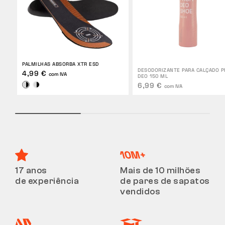
PALMILHAS ABSORBA XTR ESD
DESODORIZANTE PARA CALÇADO P
4,99 €
com IVA
DEO 150 ML
6,99 €
com IVA
17 anos
Mais de 10 milhões
de experiência
de pares de sapatos
vendidos