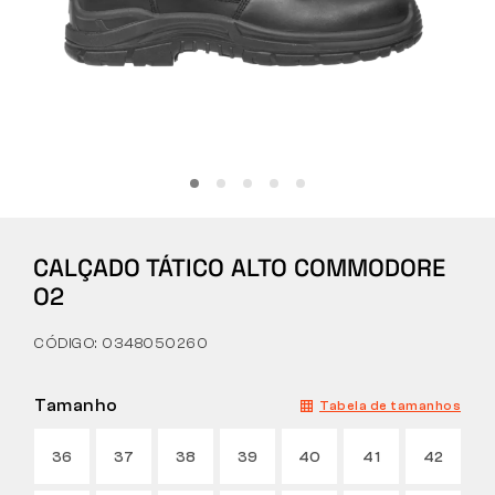
Tactical
Roupa
TUDO SOBRE COMPRAS
CALÇADO TÁTICO ALTO COMMODORE
SOBRE NÓS
O2
ARTIGOS
CÓDIGO: 0348050260
LABORATÓRIO BENNON
Tamanho
Tabela de tamanhos
LOJA COM BISTRÔ
36
37
38
39
40
41
42
CONTACTO