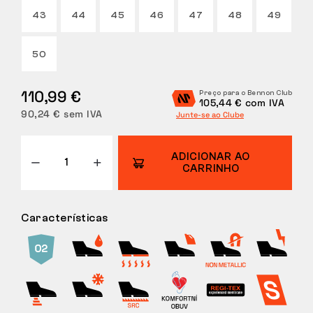
43
44
45
46
47
48
49
DEVOLUÇÕES
50
110,99 €
Preço para o Bennon Club
105,44 € com IVA
90,24 € sem IVA
Junte-se ao Clube
ADICIONAR AO
CARRINHO
Características