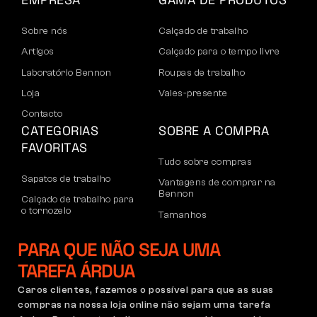
Sobre nós
Calçado de trabalho
Artigos
Calçado para o tempo livre
Laboratório Bennon
Roupas de trabalho
Loja
Vales-presente
Contacto
CATEGORIAS
SOBRE A COMPRA
FAVORITAS
Tudo sobre compras
Sapatos de trabalho
Vantagens de comprar na
Bennon
Calçado de trabalho para
o tornozelo
Tamanhos
Sapatos casuais
Devoluções e reclamações
PARA QUE NÃO SEJA UMA
Calçado de lazer para
Transporte e pagamento
o tornozelo
TAREFA ÁRDUA
Conta empresarial
Calças
Caros clientes, fazemos o possível para que as suas
Registo no B2B
compras na nossa loja online não sejam uma tarefa
Moletons