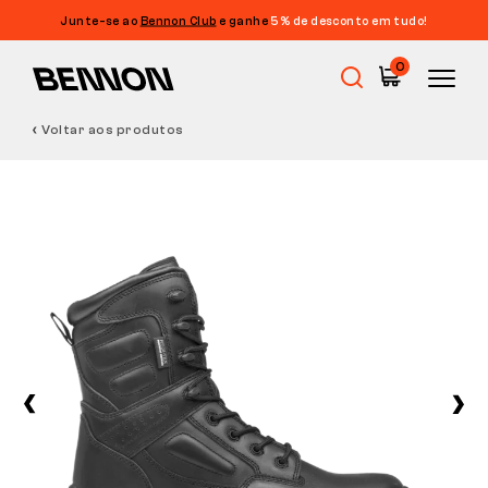
Junte-se ao
Bennon Club
e ganhe
5% de desconto em tudo!
0
Voltar aos produtos
Promoções
Calçado de trabalho
Barefoot
Outdoor
Calçado casual