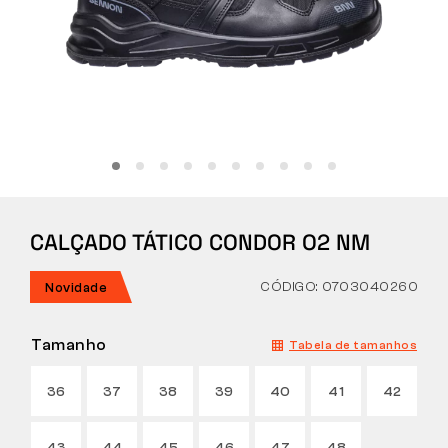
Tactical
Roupa
TUDO SOBRE COMPRAS
CALÇADO TÁTICO CONDOR O2 NM
SOBRE NÓS
ARTIGOS
CÓDIGO: 0703040260
Novidade
LABORATÓRIO BENNON
Tamanho
Tabela de tamanhos
LOJA COM BISTRÔ
36
37
38
39
40
41
42
CONTACTO