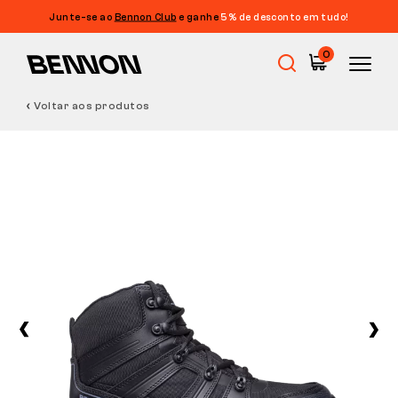
Junte-se ao
Bennon Club
e ganhe
5% de desconto em tudo!
0
Voltar aos produtos
Promoções
Calçado de trabalho
Barefoot
Outdoor
Calçado casual