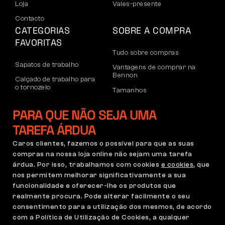
Loja
Vales-presente
Contacto
CATEGORIAS
SOBRE A COMPRA
FAVORITAS
Tudo sobre compras
Sapatos de trabalho
Vantagens de comprar na
Bennon
Calçado de trabalho para
o tornozelo
Tamanhos
Sapatos casuais
Devoluções e reclamações
PARA QUE NÃO SEJA UMA
Calçado de lazer para
Transporte e pagamento
o tornozelo
TAREFA ÁRDUA
Conta empresarial
Calças
Caros clientes, fazemos o possível para que as suas
Registo no B2B
compras na nossa loja online não sejam uma tarefa
Moletons
Reclamações e garantia
árdua. Por isso, trabalhamos com cookies
e cookies
, que
nos permitem melhorar significativamente a sua
funcionalidade e oferecer-lhe os produtos que
realmente procura. Pode alterar facilmente o seu
Condições Gerais
Política de Reclamações
consentimento para a utilização dos mesmos, de acordo
Configuração de cookies
GDPR
com a Política de Utilização de Cookies, a qualquer