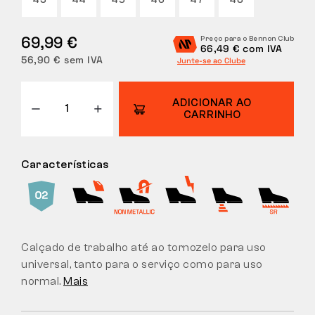
43
44
45
46
47
48
DEVOLUÇÕES
69,99 €
Preço para o Bennon Club
66,49 € com IVA
56,90 € sem IVA
Junte-se ao Clube
ADICIONAR AO
CARRINHO
Características
Calçado de trabalho até ao tornozelo para uso
universal, tanto para o serviço como para uso
normal.
Mais