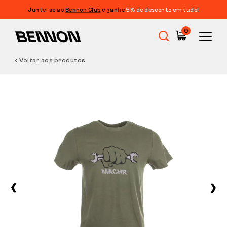
Junte-se ao
Bennon Club
e ganhe
5% de desconto em tudo!
0
Voltar aos produtos
Promoções
Calçado de trabalho
Barefoot
Outdoor
Calçado casual