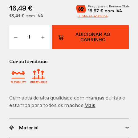
16,49 €
Preço para o Bennon Club
DEVOLUÇÕES
15,67 € com IVA
13,41 € sem IVA
Junte-se ao Clube
ADICIONAR AO
CARRINHO
Características
Camiseta de alta qualidade com mangas curtas e
estampa para todos os machos
Mais
Material