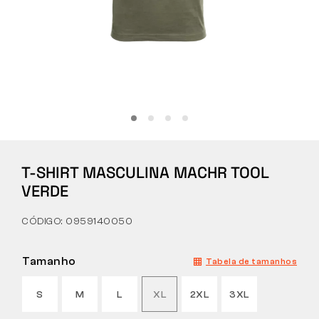
Tactical
Roupa
TUDO SOBRE COMPRAS
T-SHIRT MASCULINA MACHR TOOL
SOBRE NÓS
VERDE
ARTIGOS
CÓDIGO: 0959140050
LABORATÓRIO BENNON
Tamanho
Tabela de tamanhos
LOJA COM BISTRÔ
S
M
L
XL
2XL
3XL
CONTACTO