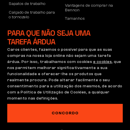
Sapatos de trabalho
Vantagens de comprar na
Bennon
Calçado de trabalho para
o tornozelo
Tamanhos
Sapatos casuais
Devoluções e reclamações
PARA QUE NÃO SEJA UMA
Calçado de lazer para
Transporte e pagamento
o tornozelo
TAREFA ÁRDUA
Conta empresarial
Calças
Caros clientes, fazemos o possível para que as suas
Registo no B2B
compras na nossa loja online não sejam uma tarefa
Moletons
Reclamações e garantia
árdua. Por isso, trabalhamos com cookies
e cookies
, que
nos permitem melhorar significativamente a sua
funcionalidade e oferecer-lhe os produtos que
realmente procura. Pode alterar facilmente o seu
Condições Gerais
Política de Reclamações
consentimento para a utilização dos mesmos, de acordo
Configuração de cookies
GDPR
com a Política de Utilização de Cookies, a qualquer
Portugal | Português
momento nas definições.
CONCORDO
Este site está assombrado
©2026 Bennon.cz