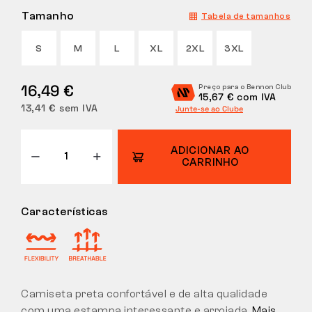
Tamanho
Tabela de tamanhos
DEVOLUÇÕES
S
M
L
XL
2XL
3XL
16,49 €
Preço para o Bennon Club
15,67 € com IVA
13,41 € sem IVA
Junte-se ao Clube
ADICIONAR AO
CARRINHO
Características
Camiseta preta confortável e de alta qualidade
com uma estampa interessante e arrojada.
Mais