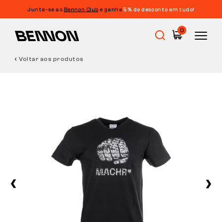
Junte-se ao
Bennon Club
e ganhe
5% de desconto em tudo!
0
Voltar aos produtos
Promoções
Calçado de trabalho
Barefoot
Outdoor
Calçado casual