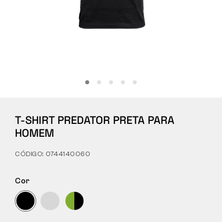
Tactical
Roupa
TUDO SOBRE COMPRAS
T-SHIRT PREDATOR PRETA PARA
SOBRE NÓS
HOMEM
ARTIGOS
CÓDIGO: 0744140060
LABORATÓRIO BENNON
Cor
LOJA COM BISTRÔ
CONTACTO