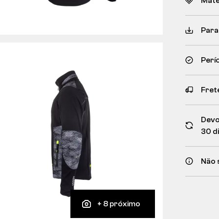
Mate
Para
Perí
Frete
Devo
30 d
Não 
+ 8 próximo