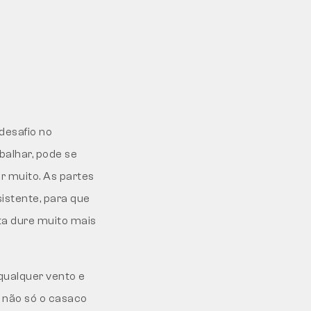
desafio no
balhar, pode se
ar muito. As partes
istente, para que
ta dure muito mais
qualquer vento e
 não só o casaco