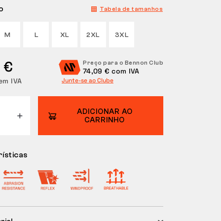
o
Tabela de tamanhos
M
L
XL
2XL
3XL
 €
Preço para o Bennon Club
74,09 € com IVA
em IVA
Junte-se ao Clube
ADICIONAR AO
CARRINHO
ísticas