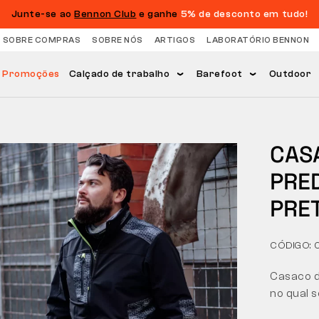
Junte-se ao
Bennon Club
e ganhe
5% de desconto em tudo!
 SOBRE COMPRAS
SOBRE NÓS
ARTIGOS
LABORATÓRIO BENNON
Promoções
Calçado de trabalho
Barefoot
Outdoor
CAS
PRE
PRE
CÓDIGO: 
Casaco de
no qual 