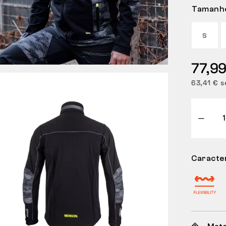
Tamanh
S
77,99
63,41 € s
Caracter