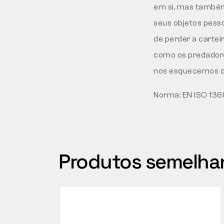
em si, mas também
seus objetos pesso
de perder a cartei
como os predador
nos esquecemos do
Norma:
EN ISO 136
Produtos semelha