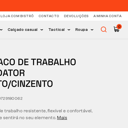
LOJA COM BISTRÔ
CONTACTO
DEVOLUÇÕES
A MINHA CONTA
0
Calçado casual
Tactical
Roupa
ACO DE TRABALHO
DATOR
TO/CINZENTO
0729180062
 trabalho resistente, flexível e confortável,
se sentirá no seu elemento.
Mais