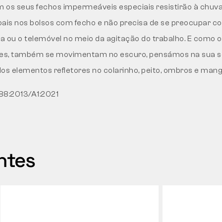
 os seus fechos impermeáveis especiais resistirão à chuva
ais nos bolsos com fecho e não precisa de se preocupar co
ra ou o telemóvel no meio da agitação do trabalho. E como os 
es, também se movimentam no escuro, pensámos na sua s
s elementos refletores no colarinho, peito, ombros e mang
88:2013/A1:2021
ntes