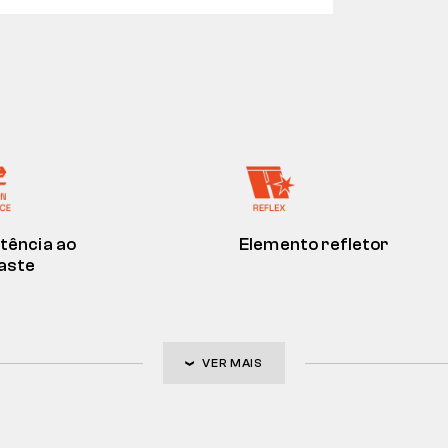
tência ao
Elemento refletor
aste
VER MAIS