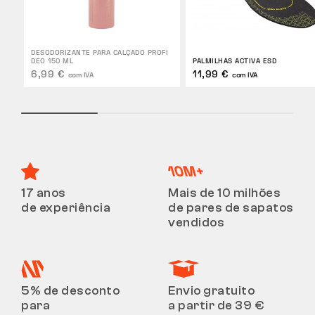
DESODORIZANTE PARA CALÇADO PROFI
DEO 150 ML
PALMILHAS ACTIVA ESD
6,99 €
11,99 €
com IVA
com IVA
17 anos
Mais de 10 milhões
de experiência
de pares de sapatos
vendidos
5% de desconto
Envio gratuito
para
a partir de 39 €