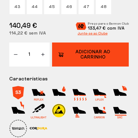
43
44
45
46
47
48
DEVOLUÇÕES
140,49 €
Preço para o Bennon Club
133,47 € com IVA
114,22 € sem IVA
Junte-se ao Clube
ADICIONAR AO
CARRINHO
Características