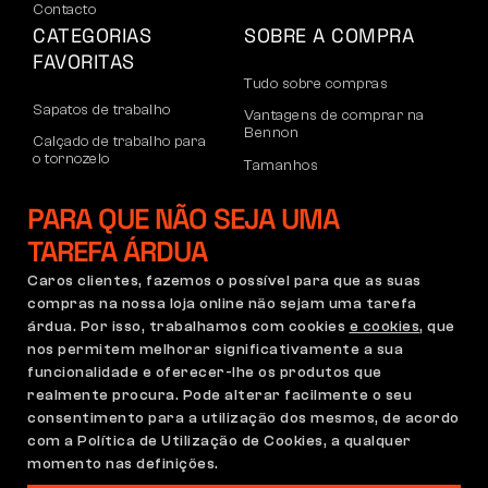
Contacto
CATEGORIAS
SOBRE A COMPRA
FAVORITAS
Tudo sobre compras
Sapatos de trabalho
Vantagens de comprar na
Bennon
Calçado de trabalho para
o tornozelo
Tamanhos
Sapatos casuais
Devoluções e reclamações
PARA QUE NÃO SEJA UMA
Calçado de lazer para
Transporte e pagamento
o tornozelo
TAREFA ÁRDUA
Conta empresarial
Calças
Caros clientes, fazemos o possível para que as suas
Registo no B2B
compras na nossa loja online não sejam uma tarefa
Moletons
Reclamações e garantia
árdua. Por isso, trabalhamos com cookies
e cookies
, que
nos permitem melhorar significativamente a sua
funcionalidade e oferecer-lhe os produtos que
realmente procura. Pode alterar facilmente o seu
Condições Gerais
Política de Reclamações
consentimento para a utilização dos mesmos, de acordo
Configuração de cookies
GDPR
com a Política de Utilização de Cookies, a qualquer
momento nas definições.
Portugal | Português