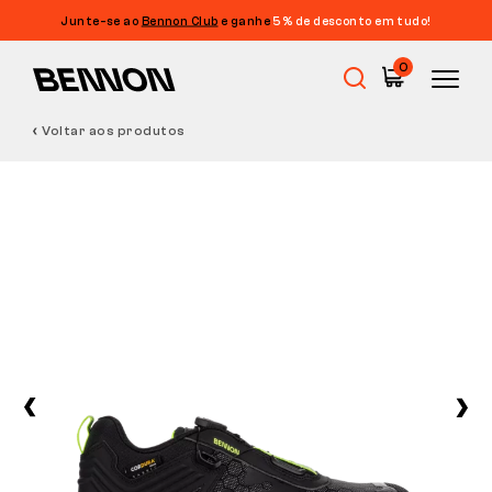
Junte-se ao
Bennon Club
e ganhe
5% de desconto em tudo!
0
Voltar aos produtos
Promoções
Calçado de trabalho
Barefoot
Outdoor
Calçado casual