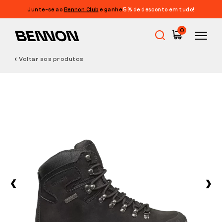
Junte-se ao
Bennon Club
e ganhe
5% de desconto em tudo!
0
Voltar aos produtos
Promoções
Calçado de trabalho
Barefoot
Outdoor
Calçado casual