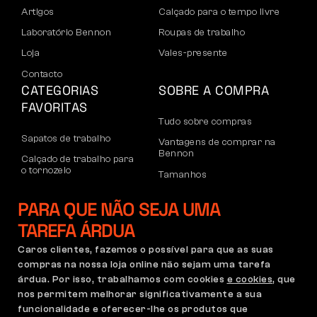
Artigos
Calçado para o tempo livre
Laboratório Bennon
Roupas de trabalho
Loja
Vales-presente
Contacto
CATEGORIAS
SOBRE A COMPRA
FAVORITAS
Tudo sobre compras
Sapatos de trabalho
Vantagens de comprar na
Bennon
Calçado de trabalho para
o tornozelo
Tamanhos
Sapatos casuais
Devoluções e reclamações
PARA QUE NÃO SEJA UMA
Calçado de lazer para
Transporte e pagamento
o tornozelo
TAREFA ÁRDUA
Conta empresarial
Calças
Caros clientes, fazemos o possível para que as suas
Registo no B2B
compras na nossa loja online não sejam uma tarefa
Moletons
Reclamações e garantia
árdua. Por isso, trabalhamos com cookies
e cookies
, que
nos permitem melhorar significativamente a sua
funcionalidade e oferecer-lhe os produtos que