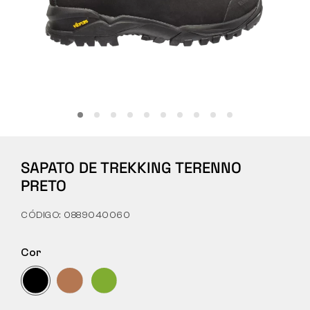
Tactical
Roupa
TUDO SOBRE COMPRAS
SAPATO DE TREKKING TERENNO
SOBRE NÓS
PRETO
ARTIGOS
CÓDIGO: 0889040060
LABORATÓRIO BENNON
Cor
LOJA COM BISTRÔ
CONTACTO