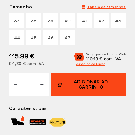
Tamanho
Tabela de tamanhos
DEVOLUÇÕES
37
38
39
40
41
42
43
44
45
46
47
115,99 €
Preço para o Bennon Club
110,19 € com IVA
94,30 € sem IVA
Junte-se ao Clube
ADICIONAR AO
CARRINHO
Características