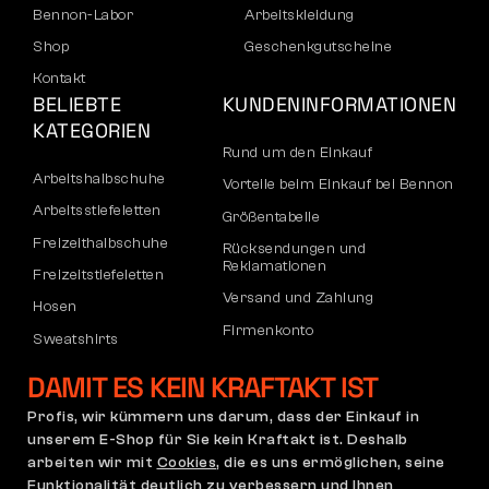
Bennon-Labor
Arbeitskleidung
Shop
Geschenkgutscheine
Kontakt
BELIEBTE
KUNDENINFORMATIONEN
KATEGORIEN
Rund um den Einkauf
Arbeitshalbschuhe
Vorteile beim Einkauf bei Bennon
Arbeitsstiefeletten
Größentabelle
Freizeithalbschuhe
Rücksendungen und
Reklamationen
Freizeitstiefeletten
Versand und Zahlung
Hosen
Firmenkonto
Sweatshirts
Registrierung von B2B-Partnern
DAMIT ES KEIN KRAFTAKT IST
Reklamation und Garantie
Profis, wir kümmern uns darum, dass der Einkauf in
unserem E-Shop für Sie kein Kraftakt ist. Deshalb
arbeiten wir mit
Cookies
, die es uns ermöglichen, seine
Allgemeine
Reklamationsrichtlinie
Funktionalität deutlich zu verbessern und Ihnen