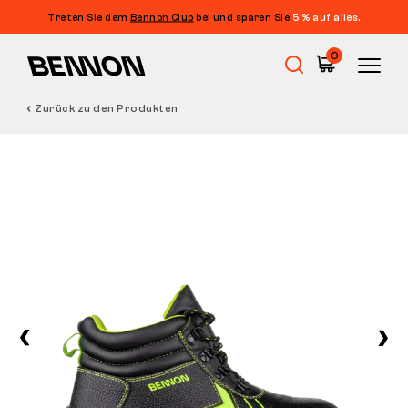
Treten Sie dem
Bennon Club
bei und sparen Sie
5 % auf alles.
0
Zurück zu den Produkten
Sale
Arbeitsschuhe
Barfußschuhe
Outdoor
Freizeitschuhe