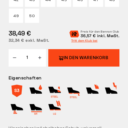
42
43
44
45
46
47
48
RÜCKGABE
49
50
38,49 €
Preis für den Bennon Club
36,57 € inkl. MwSt.
32,34 € exkl. MwSt.
Tritt dem Klub bei
IN DEN WARENKORB
Eigenschaften