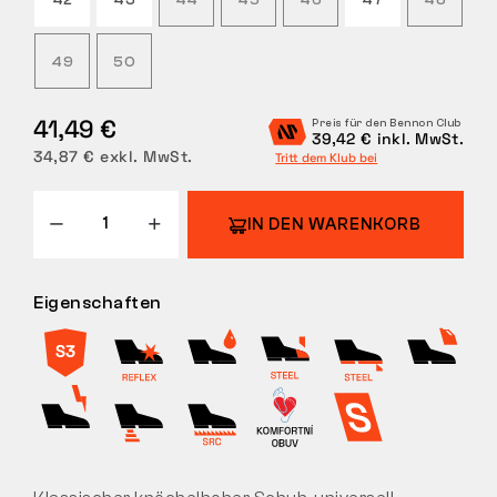
42
43
44
45
46
47
48
RÜCKGABE
49
50
41,49 €
Preis für den Bennon Club
39,42 € inkl. MwSt.
34,87 € exkl. MwSt.
Tritt dem Klub bei
IN DEN WARENKORB
Eigenschaften