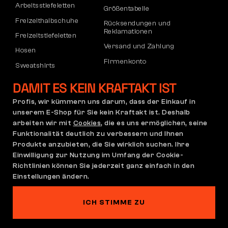
Arbeitsstiefeletten
Größentabelle
Freizeithalbschuhe
Rücksendungen und
Reklamationen
Freizeitstiefeletten
Versand und Zahlung
Hosen
Firmenkonto
Sweatshirts
Registrierung von B2B-Partnern
DAMIT ES KEIN KRAFTAKT IST
Reklamation und Garantie
Profis, wir kümmern uns darum, dass der Einkauf in
unserem E-Shop für Sie kein Kraftakt ist. Deshalb
arbeiten wir mit
Cookies
, die es uns ermöglichen, seine
Allgemeine
Reklamationsrichtlinie
Funktionalität deutlich zu verbessern und Ihnen
Geschäftsbedingungen
Produkte anzubieten, die Sie wirklich suchen. Ihre
(AGB)
Einwilligung zur Nutzung im Umfang der Cookie-
Cookie-Einstellungen
Datenschutzerklärung
Richtlinien können Sie jederzeit ganz einfach in den
Einstellungen ändern.
Deutschland | Deutsch
ICH STIMME ZU
Auf dieser Website spukt es