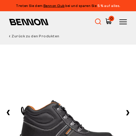
Treten Sie dem
Bennon Club
bei und sparen Sie
5 % auf alles.
0
Zurück zu den Produkten
Sale
Arbeitsschuhe
Barfußschuhe
Outdoor
Freizeitschuhe