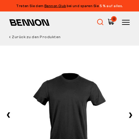
Treten Sie dem
Bennon Club
bei und sparen Sie
5 % auf alles.
0
Zurück zu den Produkten
Sale
Arbeitsschuhe
Barfußschuhe
Outdoor
Freizeitschuhe