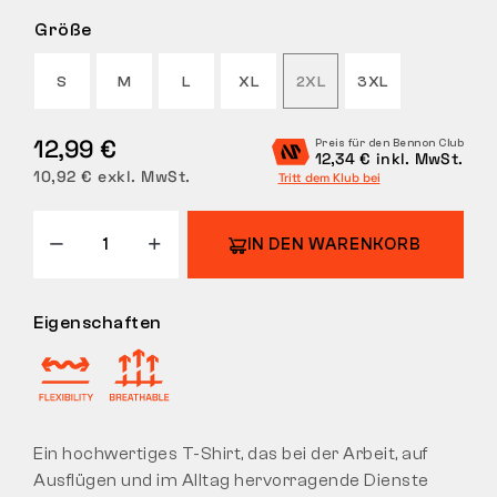
Größe
RÜCKGABE
S
M
L
XL
2XL
3XL
12,99 €
Preis für den Bennon Club
12,34 € inkl. MwSt.
10,92 € exkl. MwSt.
Tritt dem Klub bei
IN DEN WARENKORB
Eigenschaften
Ein hochwertiges T-Shirt, das bei der Arbeit, auf
Ausflügen und im Alltag hervorragende Dienste