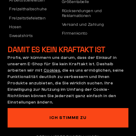
Arbeitsstiefeletten
Größentabelle
Freizeithalbschuhe
Rücksendungen und
Reklamationen
Freizeitstiefeletten
Versand und Zahlung
Hosen
Firmenkonto
Sweatshirts
Registrierung von B2B-Partnern
DAMIT ES KEIN KRAFTAKT IST
Reklamation und Garantie
Profis, wir kümmern uns darum, dass der Einkauf in
unserem E-Shop für Sie kein Kraftakt ist. Deshalb
arbeiten wir mit
Cookies
, die es uns ermöglichen, seine
Allgemeine
Reklamationsrichtlinie
Funktionalität deutlich zu verbessern und Ihnen
Geschäftsbedingungen
Produkte anzubieten, die Sie wirklich suchen. Ihre
(AGB)
Einwilligung zur Nutzung im Umfang der Cookie-
Cookie-Einstellungen
Datenschutzerklärung
Richtlinien können Sie jederzeit ganz einfach in den
Deutschland | Deutsch
Einstellungen ändern.
ICH STIMME ZU
Auf dieser Website spukt es
©2026 Bennon