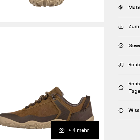
Mate
Zum
Gewä
Kost
Kost
Tag
Wiss
+ 4 mehr