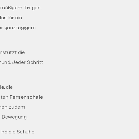
elmäßigem Tragen.
 das für ein
der ganztägigem
stützt die
rund. Jeder Schritt
le
, die
mten
Fersenschale
ehen zudem
he Bewegung.
sind die Schuhe