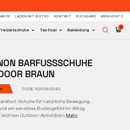
LABOR
LADEN MIT BISTRO
KONTAKT
RÜCKGABE
MEIN KONTO
0
Freizeitschuhe
Tactical
Bekleidung
NON BARFUSSSCHUHE O
OOR BRAUN
it
CODE: 1129060040
Barefoot-Schuhe für natürliche Bewegung,
und ein sensibles Bodengefühl im Alltag
 leichten Outdoor-Aktivitäten.
Mehr