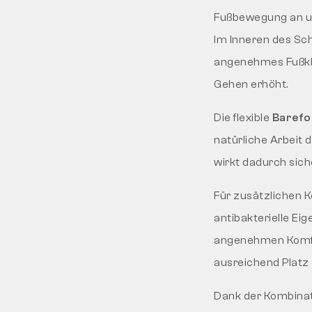
Fußbewegung an un
Im Inneren des Sc
angenehmes Fußkli
Gehen erhöht.
Die flexible
Barefo
natürliche Arbeit 
wirkt dadurch siche
Für zusätzlichen K
antibakterielle Ei
angenehmen Komfor
ausreichend Platz 
Dank der Kombinat