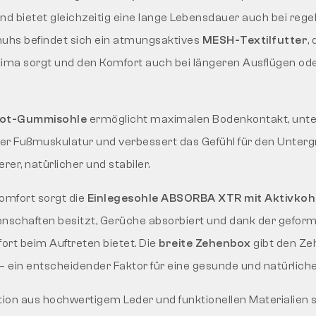
d bietet gleichzeitig eine lange Lebensdauer auch bei reg
huhs befindet sich ein atmungsaktives
MESH-Textilfutter
,
ma sorgt und den Komfort auch bei längeren Ausflügen o
ot-Gummisohle
ermöglicht maximalen Bodenkontakt, unter
der Fußmuskulatur und verbessert das Gefühl für den Unterg
rer, natürlicher und stabiler.
omfort sorgt die
Einlegesohle ABSORBA XTR mit Aktivkoh
genschaften besitzt, Gerüche absorbiert und dank der gefor
t beim Auftreten bietet. Die
breite Zehenbox
gibt den Z
– ein entscheidender Faktor für eine gesunde und natürlic
ion aus hochwertigem Leder und funktionellen Materialien 