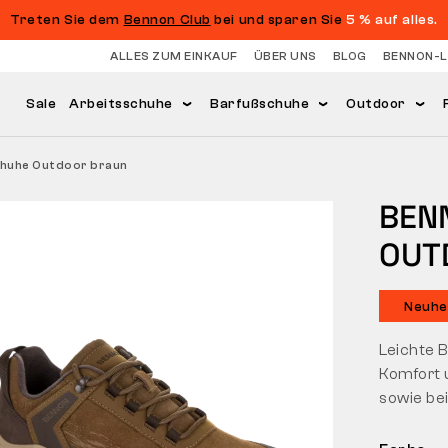
Treten Sie dem
Bennon Club
bei und sparen Sie
5 % auf alles.
ALLES ZUM EINKAUF
ÜBER UNS
BLOG
BENNON-
Sale
Arbeitsschuhe
Barfußschuhe
Outdoor
huhe Outdoor braun
BEN
UTD
Neuhe
Leichte 
Komfort 
sowie bei