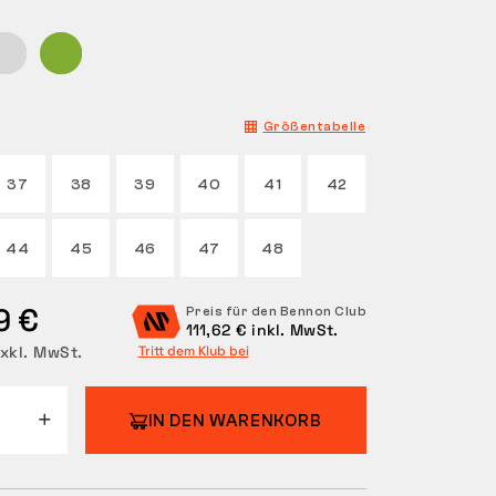
Größentabelle
37
38
39
40
41
42
44
45
46
47
48
9 €
Preis für den Bennon Club
111,62 € inkl. MwSt.
xkl. MwSt.
Tritt dem Klub bei
IN DEN WARENKORB