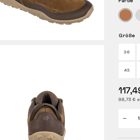
Farbe
Größe
36
43
117,4
98,73 € e