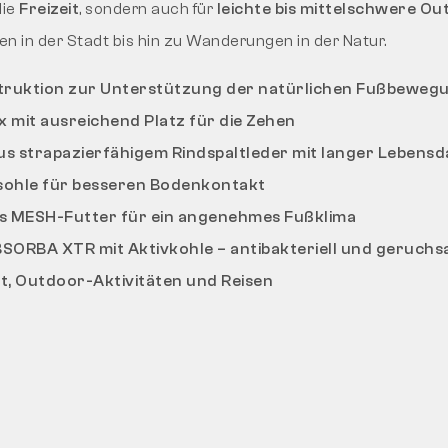
die
Freizeit
, sondern auch für
leichte bis mittelschwere Ou
n in der Stadt bis hin zu Wanderungen in der Natur.
truktion zur Unterstützung der natürlichen Fußbeweg
 mit ausreichend Platz für die Zehen
us strapazierfähigem Rindspaltleder mit langer Lebens
sohle für besseren Bodenkontakt
s MESH-Futter für ein angenehmes Fußklima
BSORBA XTR mit Aktivkohle – antibakteriell und geruch
eit, Outdoor-Aktivitäten und Reisen