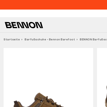
Startseite
Barfußschuhe - Bennon Barefoot
BENNON Barfußsc