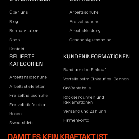
Über uns
Arbeitsschuhe
Blog
Freizeitschuhe
Bennon-Labor
Arbeitskleidung
Shop
Geschenkgutscheine
Kontakt
BELIEBTE
KUNDENINFORMATIONEN
KATEGORIEN
Rund um den Einkauf
Arbeitshalbschuhe
Vorteile beim Einkauf bei Bennon
Arbeitsstiefeletten
Größentabelle
Freizeithalbschuhe
Rücksendungen und
Reklamationen
Freizeitstiefeletten
Versand und Zahlung
Hosen
Firmenkonto
Sweatshirts
Registrierung von B2B-Partnern
DAMIT ES KEIN KRAFTAKT IST
Reklamation und Garantie