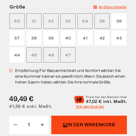
Größe
Größentabelle
RÜCKGABE
30
31
32
33
34
35
36
37
38
39
40
41
42
43
44
45
46
47
Empfehlung: Für Bequemlichkeit und Komfort wählen Sie
eine Nummer kleiner als gewöhnlich. Wenn Sie jedoch einen
hohen Spann haben, wählen Sie Ihre normale Größe.
49,49 €
Preis für den Bennon Club
47,02 € inkl. MwSt.
41,59 € exkl. MwSt.
Tritt dem Klub bei
IN DEN WARENKORB