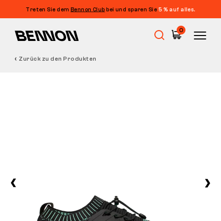
Treten Sie dem
Bennon Club
bei und sparen Sie
5 % auf alles.
0
Zurück zu den Produkten
Sale
Arbeitsschuhe
Barfußschuhe
Outdoor
Freizeitschuhe