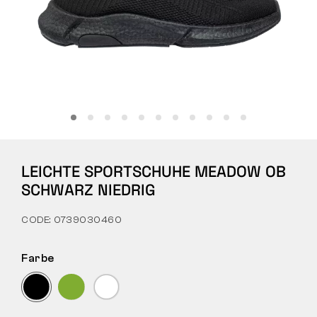
Tactical
Bekleidung
ALLES ZUM EINKAUF
LEICHTE SPORTSCHUHE MEADOW OB
ÜBER UNS
SCHWARZ NIEDRIG
BLOG
CODE: 0739030460
BENNON-LABOR
Farbe
LADEN MIT BISTRO
KONTAKT