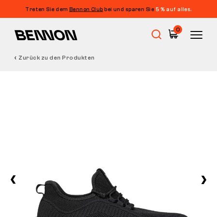
Treten Sie dem
Bennon Club
bei und sparen Sie
5 % auf alles.
0
Zurück zu den Produkten
Sale
Arbeitsschuhe
Barfußschuhe
Outdoor
Freizeitschuhe