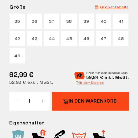
Größe
Größentabelle
RÜCKGABE
35
36
37
38
39
40
41
42
43
44
45
46
47
48
49
62,99 €
Preis für den Bennon Club
59,84 € inkl. MwSt.
52,93 € exkl. MwSt.
Tritt dem Klub bei
IN DEN WARENKORB
Eigenschaften