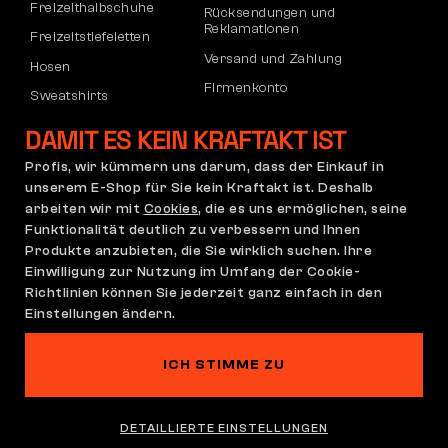
Freizeithalbschuhe
Rücksendungen und
Reklamationen
Freizeitstiefeletten
Versand und Zahlung
Hosen
Firmenkonto
Sweatshirts
Registrierung von B2B-Partnern
DAMIT ES KEIN KRAFTAKT IST
Reklamation und Garantie
Profis, wir kümmern uns darum, dass der Einkauf in
unserem E-Shop für Sie kein Kraftakt ist. Deshalb
arbeiten wir mit
Cookies
, die es uns ermöglichen, seine
Allgemeine
Reklamationsrichtlinie
Funktionalität deutlich zu verbessern und Ihnen
Geschäftsbedingungen
Produkte anzubieten, die Sie wirklich suchen. Ihre
(AGB)
Einwilligung zur Nutzung im Umfang der Cookie-
Cookie-Einstellungen
Datenschutzerklärung
Richtlinien können Sie jederzeit ganz einfach in den
Einstellungen ändern.
Deutschland | Deutsch
ICH STIMME ZU
Auf dieser Website spukt es
©2026 Bennon
DETAILLIERTE EINSTELLUNGEN