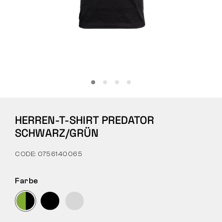
Tactical
Bekleidung
ALLES ZUM EINKAUF
HERREN-T-SHIRT PREDATOR
ÜBER UNS
SCHWARZ/GRÜN
BLOG
CODE: 0756140065
BENNON-LABOR
Farbe
LADEN MIT BISTRO
KONTAKT