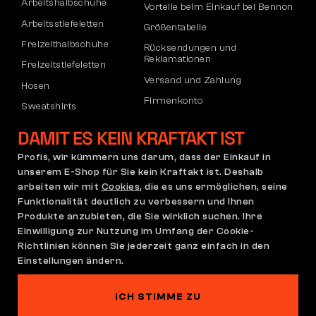
Arbeitshalbschuhe
Vorteile beim Einkauf bei Bennon
Arbeitsstiefeletten
Größentabelle
Freizeithalbschuhe
Rücksendungen und
Reklamationen
Freizeitstiefeletten
Versand und Zahlung
Hosen
Firmenkonto
Sweatshirts
Registrierung von B2B-Partnern
DAMIT ES KEIN KRAFTAKT IST
Reklamation und Garantie
Profis, wir kümmern uns darum, dass der Einkauf in
unserem E-Shop für Sie kein Kraftakt ist. Deshalb
arbeiten wir mit
Cookies
, die es uns ermöglichen, seine
Allgemeine
Reklamationsrichtlinie
Funktionalität deutlich zu verbessern und Ihnen
Geschäftsbedingungen
Produkte anzubieten, die Sie wirklich suchen. Ihre
(AGB)
Einwilligung zur Nutzung im Umfang der Cookie-
Cookie-Einstellungen
Datenschutzerklärung
Richtlinien können Sie jederzeit ganz einfach in den
Deutschland | Deutsch
Einstellungen ändern.
ICH STIMME ZU