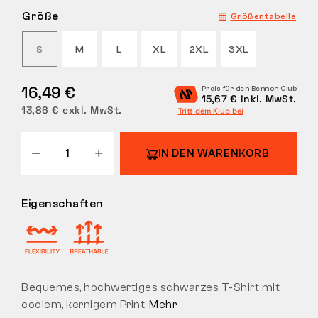
Größe
Größentabelle
RÜCKGABE
S
M
L
XL
2XL
3XL
16,49 €
Preis für den Bennon Club
15,67 € inkl. MwSt.
13,86 € exkl. MwSt.
Tritt dem Klub bei
IN DEN WARENKORB
Eigenschaften
Bequemes, hochwertiges schwarzes T-Shirt mit
coolem, kernigem Print.
Mehr