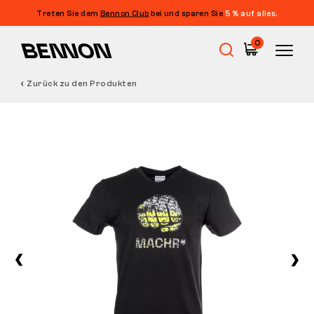
Treten Sie dem
Bennon Club
bei und sparen Sie
5 % auf alles.
0
Zurück zu den Produkten
Sale
Arbeitsschuhe
Barfußschuhe
Outdoor
Freizeitschuhe