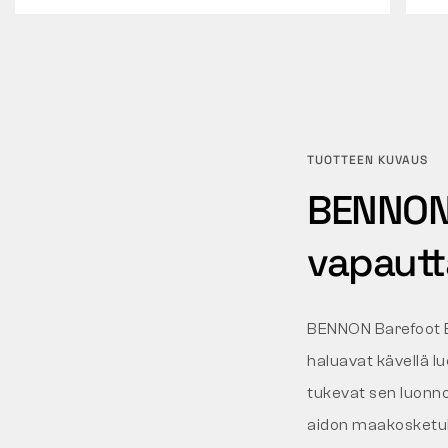
TUOTTEEN KUVAUS
BENNON 
vapautta
BENNON Barefoot Br
haluavat kävellä lu
tukevat sen luonnol
aidon maakosketu