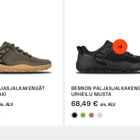
LJASJALKAKENGÄT
BENNON PALJASJALKAKEN
AKI
URHEILU MUSTA
68,49 €
is. ALV
sis. ALV