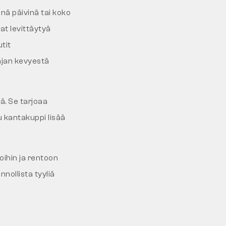
inä päivinä tai koko
vat levittäytyä
tit
hjan kevyestä
ä. Se tarjoaa
u kantakuppi lisää
oihin ja rentoon
nnollista tyyliä