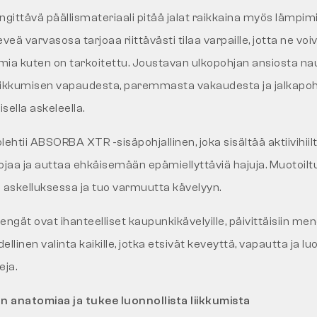
engittävä päällismateriaali pitää jalat raikkaina myös lämpim
veä varvasosa tarjoaa riittävästi tilaa varpaille, jotta ne voi
oimia kuten on tarkoitettu. Joustavan ulkopohjan ansiosta nau
iikkumisen vapaudesta, paremmasta vakaudesta ja jalkapo
sella askeleella.
htii ABSORBA XTR -sisäpohjallinen, joka sisältää aktiivihiilt
ojaa ja auttaa ehkäisemään epämiellyttäviä hajuja. Muotoilt
askelluksessa ja tuo varmuutta kävelyyn.
ngät ovat ihanteelliset kaupunkikävelyille, päivittäisiin men
linen valinta kaikille, jotka etsivät keveyttä, vapautta ja luo
ja.
n anatomiaa ja tukee luonnollista liikkumista