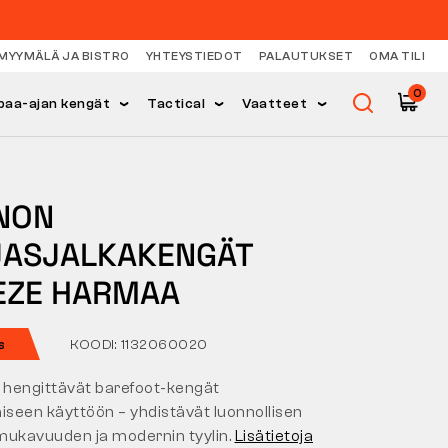
MYYMÄLÄ JA BISTRO
YHTEYSTIEDOT
PALAUTUKSET
OMA TILI
0
paa-ajan kengät
Tactical
Vaatteet
NON
JASJALKAKENGÄT
EZE HARMAA
s
KOODI: 1132060020
a hengittävät barefoot-kengät
iseen käyttöön – yhdistävät luonnollisen
 mukavuuden ja modernin tyylin.
Lisätietoja