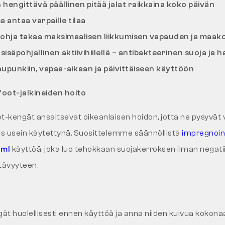
n hengittävä päällinen pitää jalat raikkaina koko päivän
 antaa varpaille tilaa
ohja takaa maksimaalisen liikkumisen vapauden ja maa
äpohjallinen aktiivihiilellä – antibakteerinen suoja ja ha
aupunkiin, vapaa-aikaan ja päivittäiseen käyttöön
foot-jalkineiden hoito
oot-kengät ansaitsevat oikeanlaisen hoidon, jotta ne pysyvät 
s usein käytettynä. Suosittelemme säännöllistä
impregnoin
ml
käyttöä, joka luo tehokkaan suojakerroksen ilman negatii
tävyyteen.
ät huolellisesti ennen käyttöä ja anna niiden kuivua kokona