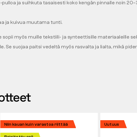
-pulloa ja suihkuta tasaisesti koko kengän pinnalle noin 20
aa ja kuivua muutama tunti.
opii myös muille tekstiili- ja synteettisille materiaaleille sek
lle. Se suojaa paitsi vedeltä myös rasvalta ja lialta, mikä pide
otteet
Niin kauan kuin varastoa riittää
Uutuus