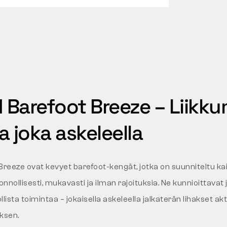
Barefoot Breeze – Liikku
 joka askeleella
eeze ovat kevyet barefoot-kengät, jotka on suunniteltu kaiki
onnollisesti, mukavasti ja ilman rajoituksia. Ne kunnioittavat
lista toimintaa – jokaisella askeleella jalkaterän lihakset ak
ksen.