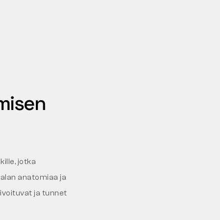
misen
lle, jotka
 jalan anatomiaa ja
tivoituvat ja tunnet