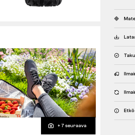
Mate
Lata
Taku
Ilmai
Ilma
Etkö
+ 7 seuraava