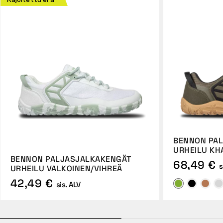
Rajoitettu erä
BENNON PA
URHEILU KH
BENNON PALJASJALKAKENGÄT
68,49 €
s
URHEILU VALKOINEN/VIHREÄ
42,49 €
sis. ALV