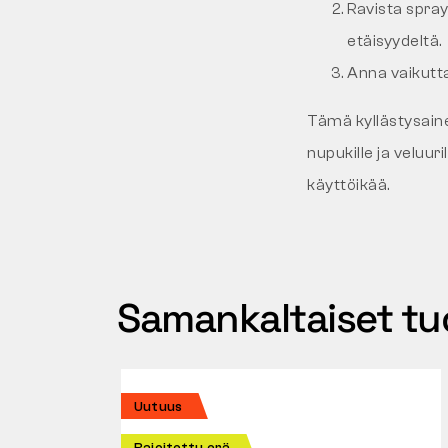
Ravista spray
etäisyydeltä.
Anna vaikutt
Tämä kyllästysaine s
nupukille ja veluuri
käyttöikää.
Samankaltaiset tu
Uutuus