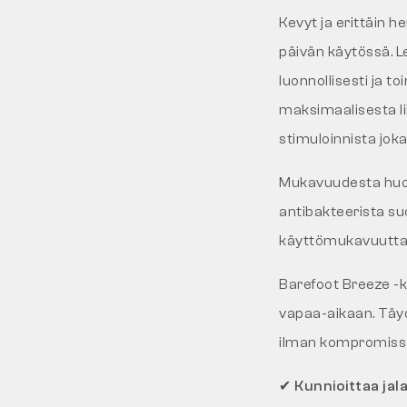
Kevyt ja erittäin h
päivän käytössä. Le
luonnollisesti ja t
maksimaalisesta l
stimuloinnista jokai
Mukavuudesta huole
antibakteerista su
käyttömukavuutta 
Barefoot Breeze -ke
vapaa-aikaan. Täydel
ilman kompromisse
✔
Kunnioittaa jala