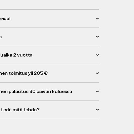
riaali
a
uaika 2 vuotta
nen toimitus yli 205 €
inen palautus 30 päivän kuluessa
 tiedä mitä tehdä?