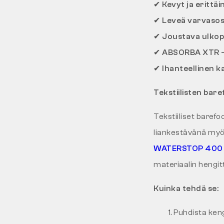
✔ Kevyt ja erittäi
✔ Leveä varvasosa
✔ Joustava ulkop
✔ ABSORBA XTR -sis
✔ Ihanteellinen k
Tekstiilisten bare
Tekstiiliset baref
liankestävänä myö
WATERSTOP 400 
materiaalin hengit
Kuinka tehdä se:
Puhdista keng