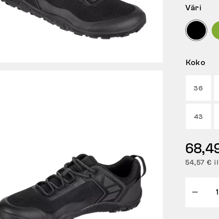
Väri
Koko
36
43
68,4
54,57 € i