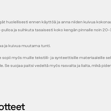
ät huolellisesti ennen käyttöä ja anna niiden kuivua kokona
-pulloa ja suihkuta tasaisesti koko kengän pinnalle noin 20
aa ja kuivua muutama tunti.
opii myös muille tekstiili- ja synteettisille materiaaleille sek
lle. Se suojaa paitsi vedeltä myös rasvalta ja lialta, mikä pide
otteet