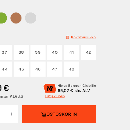
Kokotaulukko
37
38
39
40
41
42
44
45
46
47
48
9 €
Hinta Bennon Clubille
65,07 € sis. ALV
lman ALV:tä
Liity klubiin
OSTOSKORIIN