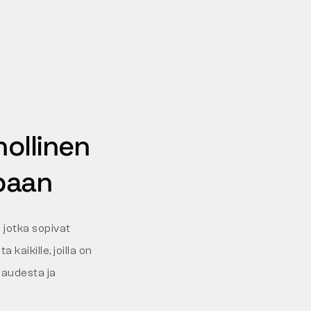
ollinen
apaan
a jotka sopivat
 kaikille, joilla on
paudesta ja