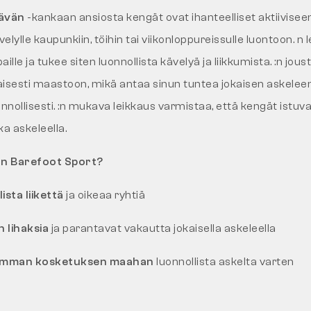
tävän
-kankaan ansiosta kengät ovat ihanteelliset aktiiviseen
lylle kaupunkiin, töihin tai viikonloppureissulle luontoon. n 
aille ja tukee siten luonnollista kävelyä ja liikkumista. :n jou
sesti maastoon, mikä antaa sinun tuntea jokaisen askeleen
uonnollisesti. :n mukava leikkaus varmistaa, että kengät istuv
a askeleella.
on Barefoot Sport?
ista liikettä
ja oikeaa ryhtiä
n lihaksia
ja parantavat vakautta jokaisella askeleella
emman kosketuksen maahan
luonnollista askelta varten