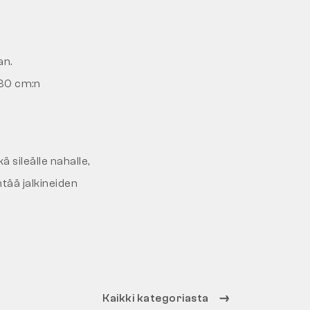
an.
–30 cm:n
ä sileälle nahalle,
ntää jalkineiden
Kaikki kategoriasta