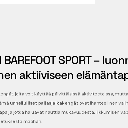
BAREFOOT SPORT – luonn
inen aktiiviseen elämänt
kengät, joita voit käyttää päivittäisissä aktiviteeteissa, mutt
Nämä
urheilulliset paljasjalkakengät
ovat ihanteellinen valinta
apa ja jotka haluavat nauttia mukavuudesta, liikkumisen va
sketuksesta maahan.