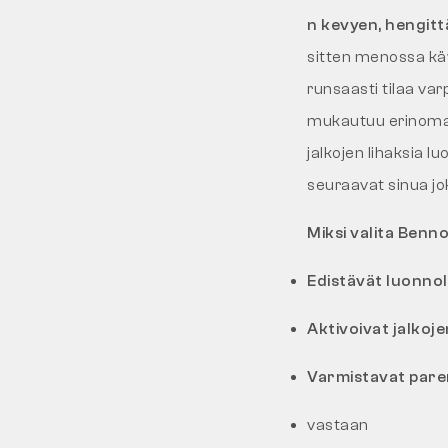
n kevyen, hengit
sitten menossa käve
runsaasti tilaa varp
mukautuu erinomai
jalkojen lihaksia l
seuraavat sinua jok
Miksi valita Benn
Edistävät luonnoll
Aktivoivat jalkoje
Varmistavat par
vastaan