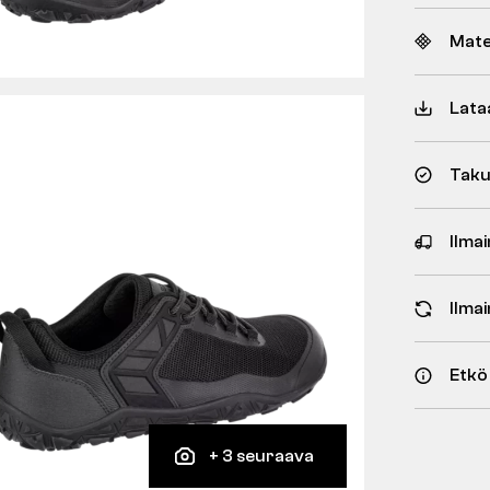
Mate
Lata
Taku
Ilmai
Ilma
Etkö
+ 3 seuraava