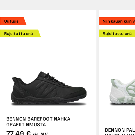
Uutuus
Niin kauan kuin 
Rajoitettu erä
Rajoitettu erä
BENNON BAREFOOT NAHKA
GRAFIITINMUSTA
BENNON PA
77,49 €
sis. ALV