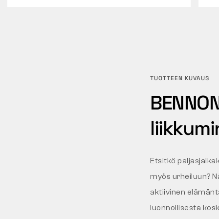
TUOTTEEN KUVAUS
BENNON 
liikkum
Etsitkö paljasjalka
myös urheiluun? 
aktiivinen elämänt
luonnollisesta ko