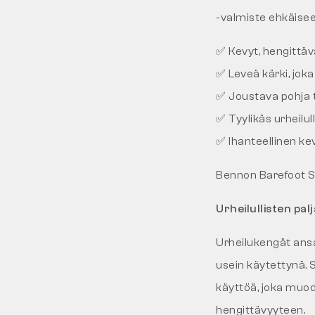
-valmiste ehkäisee
✅ Kevyt, hengittävä 
✅ Leveä kärki, joka
✅ Joustava pohja 
✅ Tyylikäs urheilu
✅ Ihanteellinen kevä
Bennon Barefoot Sp
Urheilullisten pal
Urheilukengät ansa
usein käytettynä.
käyttöä, joka muo
hengittävyyteen.