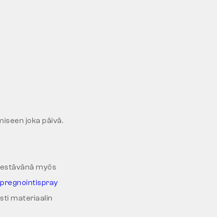
miseen joka päivä.
ankestävänä myös
pregnointispray
ti materiaalin