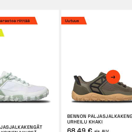
varastoa riittää
Uutuus
BENNON PALJASJALKAKEN
URHEILU KHAKI
LJASJALKAKENGÄT
68,49 €
sis. ALV