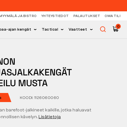
MYYMÄLÄ JA BISTRO
YHTEYSTIEDOT
PALAUTUKSET
OMA TILI
0
paa-ajan kengät
Tactical
Vaatteet
NON
JASJALKAKENGÄT
EILU MUSTA
s
KOODI: 1126060060
n barefoot-jalkineet kaikille, jotka haluavat
nnollisen kävelyn.
Lisätietoja