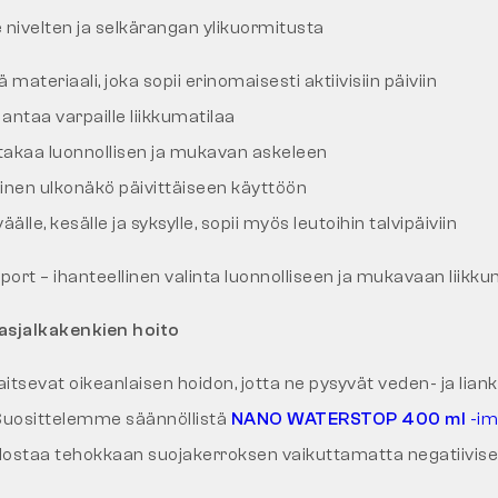
 nivelten ja selkärangan ylikuormitusta
materiaali, joka sopii erinomaisesti aktiivisiin päiviin
 antaa varpaille liikkumatilaa
takaa luonnollisen ja mukavan askeleen
llinen ulkonäkö päivittäiseen käyttöön
älle, kesälle ja syksylle, sopii myös leutoihin talvipäiviin
ort – ihanteellinen valinta luonnolliseen ja mukavaan liikku
jasjalkakenkien hoito
itsevat oikeanlaisen hoidon, jotta ne pysyvät veden- ja li
 Suosittelemme säännöllistä
NANO WATERSTOP 400 ml
-im
dostaa tehokkaan suojakerroksen vaikuttamatta negatiivises