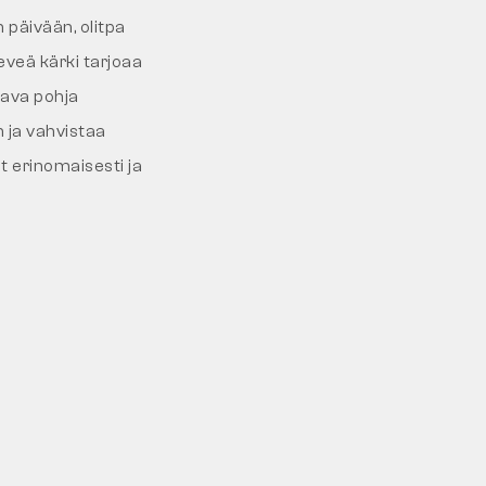
 päivään, olitpa
leveä kärki tarjoaa
stava pohja
 ja vahvistaa
at erinomaisesti ja