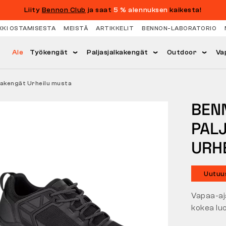
Liity
Bennon Club
ja saat
5 % alennuksen
kaikesta!
KKI OSTAMISESTA
MEISTÄ
ARTIKKELIT
BENNON-LABORATORIO
Ale
Työkengät
Paljasjalkakengät
Outdoor
Va
kakengät Urheilu musta
BEN
PAL
URH
Uutuu
Vapaa-aja
kokea luo