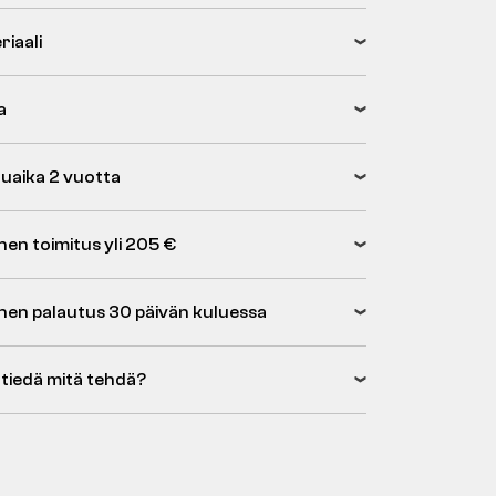
riaali
a
uaika 2 vuotta
nen toimitus yli 205 €
inen palautus 30 päivän kuluessa
 tiedä mitä tehdä?