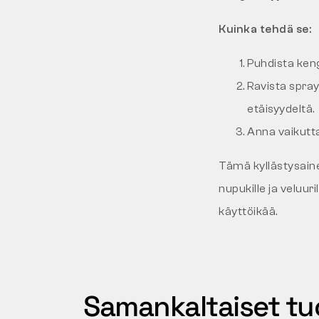
Kuinka tehdä se:
Puhdista keng
Ravista spray
etäisyydeltä.
Anna vaikutt
Tämä kyllästysaine s
nupukille ja veluuri
käyttöikää.
Samankaltaiset tu