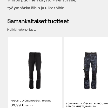
✓
Monipuolinen käyttö – verstaalle,
työympäristöihin ja ulkotöihin
Samankaltaiset tuotteet
Kaikki kategoriasta
FOBOS-ULKOILUHOUSUT, MUSTAT
SOFTSHELL-TYÖSKENTELYHOUSU
69,99 €
sis. ALV
CAMOS MUSTA/HARMAA