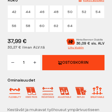
Koko
Kokotaulukko
PALAUTUKSET
42
44
46
48
50
52
54
56
58
60
62
64
37,99 €
Hinta Bennon Clubille
36,09 € sis. ALV
30,27 € ilman ALV:tä
Liity klubiin
OSTOSKORIIN
Ominaisuudet
Kestävät ja mukavat työhousut ympärivuotiseen