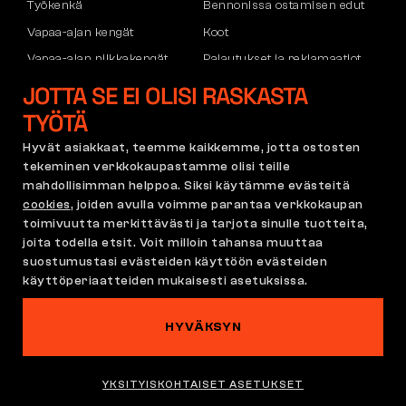
Työkenkä
Bennonissa ostamisen edut
Vapaa-ajan kengät
Koot
Vapaa-ajan nilkkakengät
Palautukset ja reklamaatiot
Housut
Kuljetus ja maksu
JOTTA SE EI OLISI RASKASTA
Hupparit
Yritystili
TYÖTÄ
Rekisteröityminen B2B:hen
Hyvät asiakkaat, teemme kaikkemme, jotta ostosten
Reklamaatiot ja takuu
tekeminen verkkokaupastamme olisi teille
mahdollisimman helppoa. Siksi käytämme evästeitä
cookies
, joiden avulla voimme parantaa verkkokaupan
toimivuutta merkittävästi ja tarjota sinulle tuotteita,
Käyttöehdot
Reklamaatiopolitiikka
joita todella etsit. Voit milloin tahansa muuttaa
Cookie-asetukset
GDPR
suostumustasi evästeiden käyttöön evästeiden
käyttöperiaatteiden mukaisesti asetuksissa.
Suomi | Suomi
HYVÄKSYN
Tällä sivustolla kummittelee
©2026 Bennon.cz
YKSITYISKOHTAISET ASETUKSET