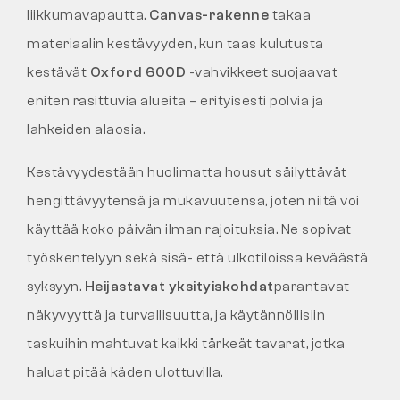
liikkumavapautta.
Canvas-rakenne
takaa
materiaalin kestävyyden, kun taas kulutusta
kestävät
Oxford 600D
-vahvikkeet suojaavat
eniten rasittuvia alueita – erityisesti polvia ja
lahkeiden alaosia.
Kestävyydestään huolimatta housut säilyttävät
hengittävyytensä ja mukavuutensa, joten niitä voi
käyttää koko päivän ilman rajoituksia. Ne sopivat
työskentelyyn sekä sisä- että ulkotiloissa keväästä
syksyyn.
Heijastavat yksityiskohdat
parantavat
näkyvyyttä ja turvallisuutta, ja käytännöllisiin
taskuihin mahtuvat kaikki tärkeät tavarat, jotka
haluat pitää käden ulottuvilla.