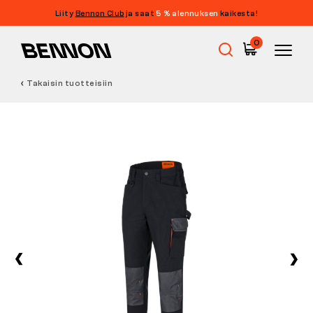
Liity
Bennon Club
ja saat
5 % alennuksen
kaikesta!
0
Takaisin tuotteisiin
Ale
Työkengät
Paljasjalkakengät
Outdoor
Vapaa-ajan kengät