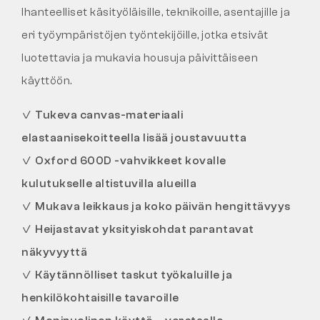
Ihanteelliset käsityöläisille, teknikoille, asentajille ja
eri työympäristöjen työntekijöille, jotka etsivät
luotettavia ja mukavia housuja päivittäiseen
käyttöön.
✓
Tukeva canvas-materiaali
elastaanisekoitteella lisää joustavuutta
✓
Oxford 600D -vahvikkeet kovalle
kulutukselle altistuvilla alueilla
✓
Mukava leikkaus ja koko päivän hengittävyys
✓
Heijastavat yksityiskohdat parantavat
näkyvyyttä
✓
Käytännölliset taskut työkaluille ja
henkilökohtaisille tavaroille