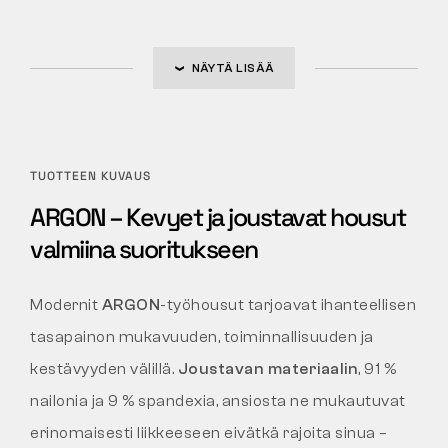
NÄYTÄ LISÄÄ
TUOTTEEN KUVAUS
ARGON – Kevyet ja joustavat housut
valmiina suoritukseen
Modernit
ARGON
-työhousut tarjoavat ihanteellisen
tasapainon mukavuuden, toiminnallisuuden ja
kestävyyden välillä.
Joustavan materiaalin
, 91 %
nailonia ja 9 % spandexia, ansiosta ne mukautuvat
erinomaisesti liikkeeseen eivätkä rajoita sinua –