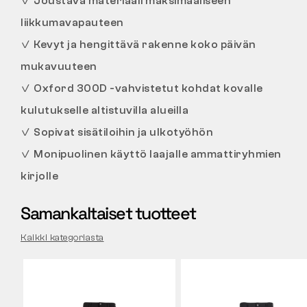
✓
Joustava materiaali maksimaaliseen
liikkumavapauteen
✓
Kevyt ja hengittävä rakenne koko päivän
mukavuuteen
✓
Oxford 300D -vahvistetut kohdat kovalle
kulutukselle altistuvilla alueilla
✓
Sopivat sisätiloihin ja ulkotyöhön
✓
Monipuolinen käyttö laajalle ammattiryhmien
kirjolle
Samankaltaiset tuotteet
Kaikki kategoriasta