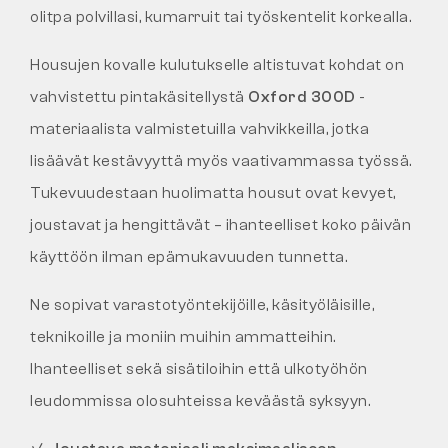
olitpa polvillasi, kumarruit tai työskentelit korkealla.
Housujen kovalle kulutukselle altistuvat kohdat on
vahvistettu pintakäsitellystä
Oxford 300D
-
materiaalista valmistetuilla vahvikkeilla, jotka
lisäävät kestävyyttä myös vaativammassa työssä.
Tukevuudestaan huolimatta housut ovat kevyet,
joustavat ja hengittävät – ihanteelliset koko päivän
käyttöön ilman epämukavuuden tunnetta.
Ne sopivat varastotyöntekijöille, käsityöläisille,
teknikoille ja moniin muihin ammatteihin.
Ihanteelliset sekä sisätiloihin että ulkotyöhön
leudommissa olosuhteissa keväästä syksyyn.