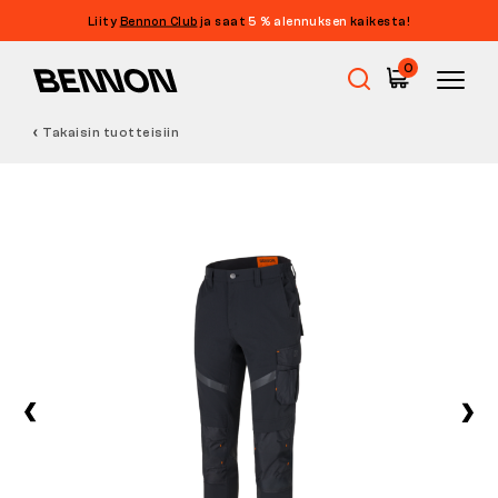
Liity
Bennon Club
ja saat
5 % alennuksen
kaikesta!
0
Takaisin tuotteisiin
Ale
Työkengät
Paljasjalkakengät
Outdoor
Vapaa-ajan kengät