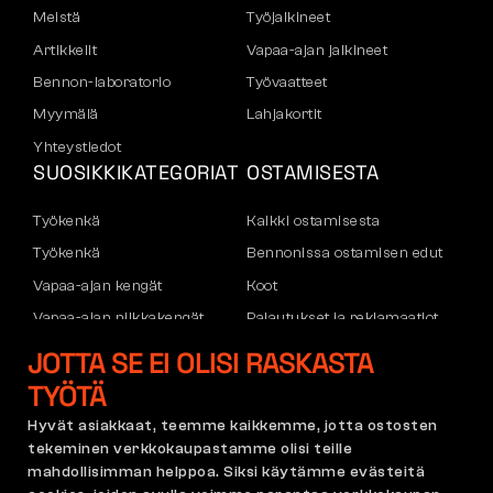
Meistä
Työjalkineet
Artikkelit
Vapaa-ajan jalkineet
Bennon-laboratorio
Työvaatteet
Myymälä
Lahjakortit
Yhteystiedot
SUOSIKKIKATEGORIAT
OSTAMISESTA
Työkenkä
Kaikki ostamisesta
Työkenkä
Bennonissa ostamisen edut
Vapaa-ajan kengät
Koot
Vapaa-ajan nilkkakengät
Palautukset ja reklamaatiot
Housut
Kuljetus ja maksu
JOTTA SE EI OLISI RASKASTA
Hupparit
Yritystili
TYÖTÄ
Rekisteröityminen B2B:hen
Hyvät asiakkaat, teemme kaikkemme, jotta ostosten
Reklamaatiot ja takuu
tekeminen verkkokaupastamme olisi teille
mahdollisimman helppoa. Siksi käytämme evästeitä