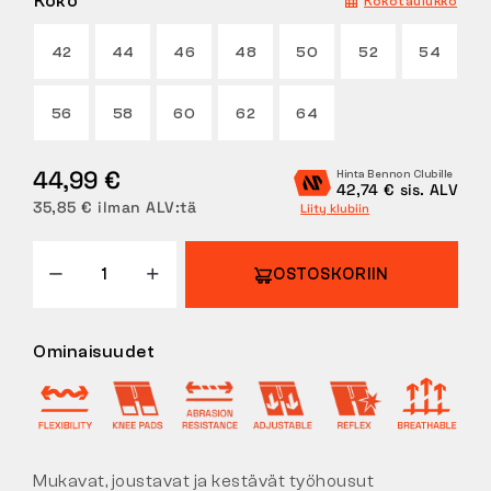
Koko
Kokotaulukko
PALAUTUKSET
42
44
46
48
50
52
54
56
58
60
62
64
44,99 €
Hinta Bennon Clubille
42,74 € sis. ALV
35,85 € ilman ALV:tä
Liity klubiin
OSTOSKORIIN
Ominaisuudet
Mukavat, joustavat ja kestävät työhousut