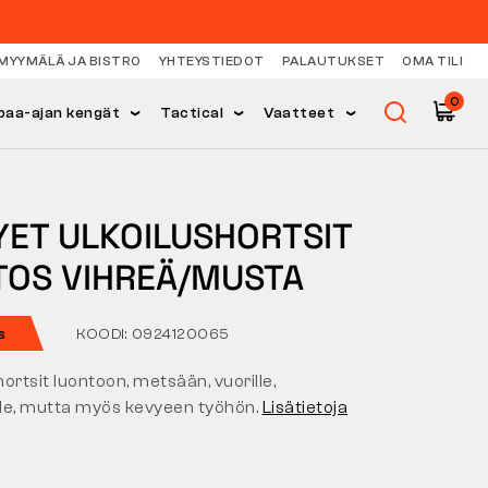
MYYMÄLÄ JA BISTRO
YHTEYSTIEDOT
PALAUTUKSET
OMA TILI
0
paa-ajan kengät
Tactical
Vaatteet
YET ULKOILUSHORTSIT
TOS VIHREÄ/MUSTA
s
KOODI: 0924120065
ortsit luontoon, metsään, vuorille,
ille, mutta myös kevyeen työhön.
Lisätietoja