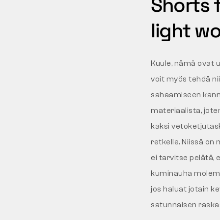
Shorts 
light w
Kuule, nämä ovat 
voit myös tehdä nii
sahaamiseen kannat
materiaalista, joten
kaksi vetoketjutas
retkelle. Niissä on
ei tarvitse pelätä,
kuminauha molemmil
jos haluat jotain k
satunnaisen raskaa