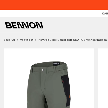
KAI
Etusivu
Vaatteet
Kevyet ulkoilushortsit KRATOS vihreä/musta