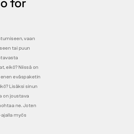
o for
stumiseen, vaan
iseen tai puun
stavasta
at, eikö? Niissä on
 pienen eväspaketin
ikö? Lisäksi sinun
sa on joustava
unohtaa ne. Joten
-ajalla myös