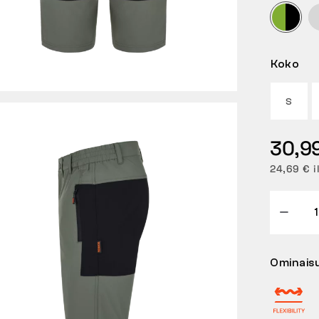
Koko
S
30,9
24,69 € i
Ominais