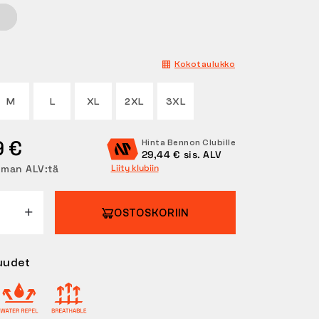
Kokotaulukko
M
L
XL
2XL
3XL
9 €
Hinta Bennon Clubille
29,44 € sis. ALV
lman ALV:tä
Liity klubiin
OSTOSKORIIN
uudet