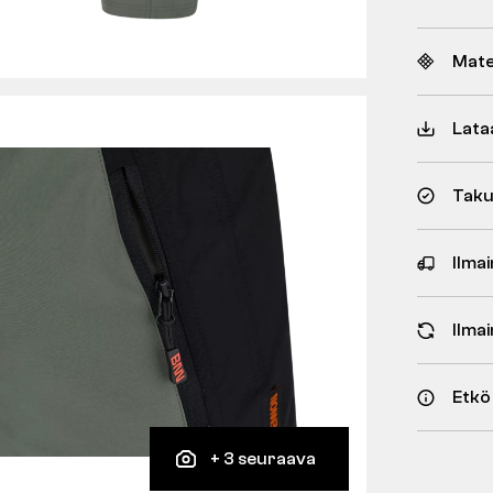
Mate
Lata
Taku
Ilmai
Ilma
Etkö
+ 3 seuraava