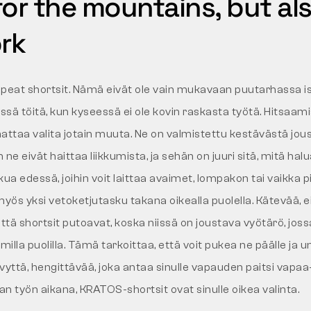
for the mountains, but als
ork
upeat shortsit. Nämä eivät ole vain mukavaan puutarhassa i
ssä töitä, kun kyseessä ei ole kovin raskasta työtä. Hitsaam
taa valita jotain muuta. Ne on valmistettu kestävästä jou
 ne eivät haittaa liikkumista, ja sehän on juuri sitä, mitä halu
kua edessä, joihin voit laittaa avaimet, lompakon tai vaikka
 myös yksi vetoketjutasku takana oikealla puolella. Kätevää, e
 että shortsit putoavat, koska niissä on joustava vyötärö, jos
la puolilla. Tämä tarkoittaa, että voit pukea ne päälle ja 
evyttä, hengittävää, joka antaa sinulle vapauden paitsi vapaa
n työn aikana, KRATOS-shortsit ovat sinulle oikea valinta.