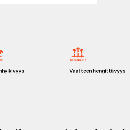
nhylkivyys
Vaatteen hengittävyys