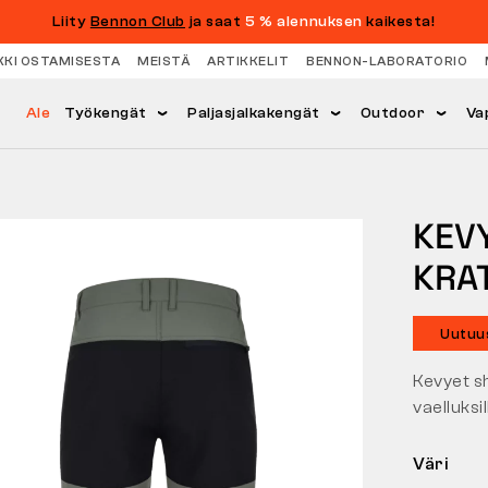
Liity
Bennon Club
ja saat
5 % alennuksen
kaikesta!
KKI OSTAMISESTA
MEISTÄ
ARTIKKELIT
BENNON-LABORATORIO
Ale
Työkengät
Paljasjalkakengät
Outdoor
Va
KEV
KRA
Uutuu
Kevyet sh
vaelluks
Väri