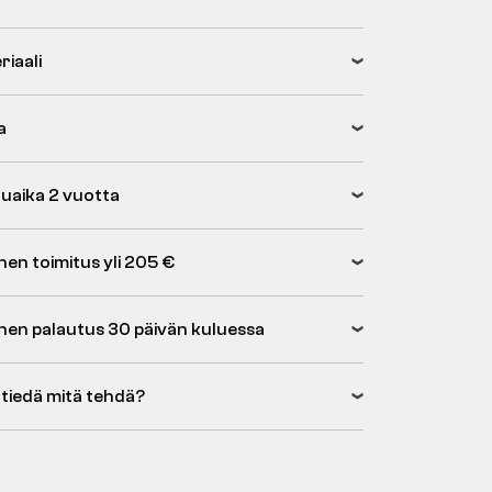
riaali
a
uaika 2 vuotta
nen toimitus yli 205 €
inen palautus 30 päivän kuluessa
 tiedä mitä tehdä?