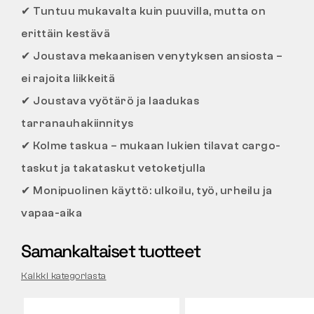
✔
Tuntuu mukavalta kuin puuvilla, mutta on
erittäin kestävä
✔
Joustava mekaanisen venytyksen ansiosta –
ei rajoita liikkeitä
✔
Joustava vyötärö ja laadukas
tarranauhakiinnitys
✔
Kolme taskua – mukaan lukien tilavat cargo-
taskut ja takataskut vetoketjulla
✔
Monipuolinen käyttö: ulkoilu, työ, urheilu ja
vapaa-aika
Samankaltaiset tuotteet
Kaikki kategoriasta