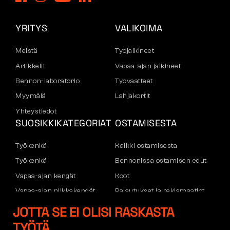
YRITYS
VALIKOIMA
Meistä
Työjalkineet
Artikkelit
Vapaa-ajan jalkineet
Bennon-laboratorio
Työvaatteet
Myymälä
Lahjakortit
Yhteystiedot
SUOSIKKIKATEGORIAT
OSTAMISESTA
Työkenkä
Kaikki ostamisesta
Työkenkä
Bennonissa ostamisen edut
Vapaa-ajan kengät
Koot
Vapaa-ajan nilkkakengät
Palautukset ja reklamaatiot
Housut
Kuljetus ja maksu
JOTTA SE EI OLISI RASKASTA
Hupparit
Yritystili
TYÖTÄ