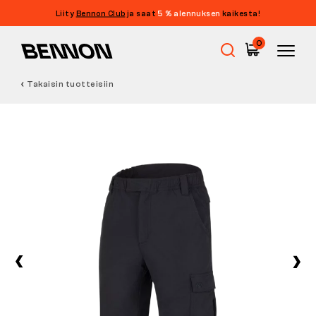
Liity
Bennon Club
ja saat
5 % alennuksen
kaikesta!
0
Takaisin tuotteisiin
Ale
Työkengät
Paljasjalkakengät
Outdoor
Vapaa-ajan kengät