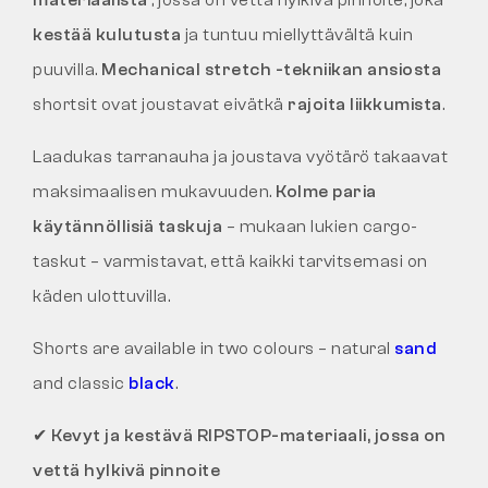
materiaalista
, jossa on vettä hylkivä pinnoite, joka
kestää kulutusta
ja tuntuu miellyttävältä kuin
puuvilla.
Mechanical stretch -tekniikan ansiosta
shortsit ovat joustavat eivätkä
rajoita liikkumista
.
Laadukas tarranauha ja joustava vyötärö takaavat
maksimaalisen mukavuuden.
Kolme paria
käytännöllisiä taskuja
– mukaan lukien cargo-
taskut – varmistavat, että kaikki tarvitsemasi on
käden ulottuvilla.
Shorts are available in two colours – natural
sand
and classic
black
.
✔
Kevyt ja kestävä RIPSTOP-materiaali, jossa on
vettä hylkivä pinnoite