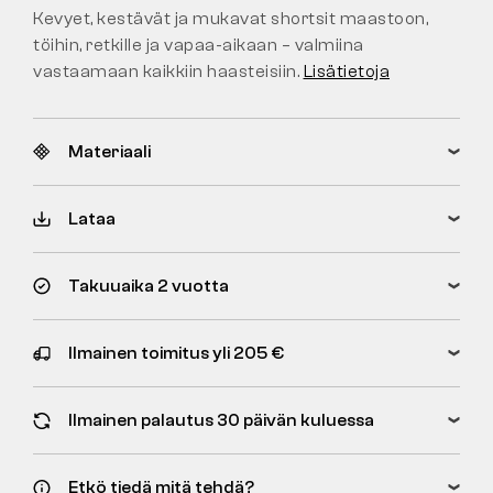
Kevyet, kestävät ja mukavat shortsit maastoon,
töihin, retkille ja vapaa-aikaan – valmiina
vastaamaan kaikkiin haasteisiin.
Lisätietoja
Materiaali
Lataa
Takuuaika 2 vuotta
Ilmainen toimitus yli 205 €
Ilmainen palautus 30 päivän kuluessa
Etkö tiedä mitä tehdä?