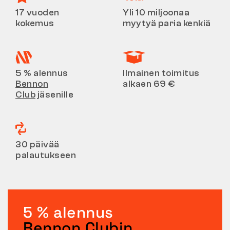
17 vuoden
Yli 10 miljoonaa
kokemus
myytyä paria kenkiä
5 % alennus
Ilmainen toimitus
Bennon
alkaen 69 €
Club
jäsenille
30 päivää
palautukseen
5 % alennus
Bennon Clubin