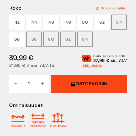
Koko
Kokotaulukko
PALAUTUKSET
42
44
46
48
50
52
54
56
58
60
62
64
39,99 €
Hinta Bennon Clubille
37,99 € sis. ALV
31,86 € ilman ALV:tä
Liity klubiin
OSTOSKORIIN
Ominaisuudet