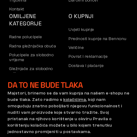
Trgovina
Darovni bonovi
Kontakt
OMILJENE
O KUPNJI
KATEGORIJE
Uvjeti kupnje
Radne polucipele
Prednosti kupnje na Bennonu
Radna gležnjačka obuća
Veličine
Polucipele za slobodno
Povrat i reklamacije
vrijeme
Dostava i plaćanje
Gležnjače za slobodno
vrijeme
Poslovni račun
DA TO NE BUDE TLAKA
Hlače
Registracija B2B partnera
Dukserice
Reklamacije i jamstvo
Majstori, brinemo se da vam kupnja na našem e-shopu ne
bude tlaka. Zato radimo s
kolačićima
, koji nam
omogućuju znatno poboljšati njegovu funkcionalnost i
nuditi vam proizvode koje stvarno tražite. Svoj
Opći uvjeti poslovanja
Pravilnik o reklamacijama
pristanak na njihovo korištenje u okviru Pravila o
Postavke kolačića
GDPR
korištenju kolačića možete u bilo kojem trenutku
Hrvatska | Hrvatski jezik
jednostavno promijeniti u postavkama.