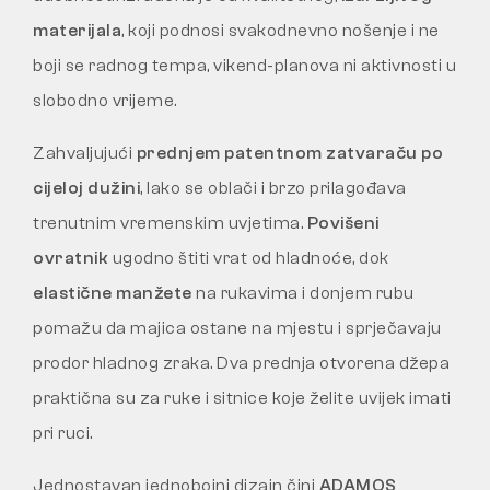
materijala
, koji podnosi svakodnevno nošenje i ne
boji se radnog tempa, vikend-planova ni aktivnosti u
slobodno vrijeme.
Zahvaljujući
prednjem patentnom zatvaraču po
cijeloj dužini
, lako se oblači i brzo prilagođava
trenutnim vremenskim uvjetima.
Povišeni
ovratnik
ugodno štiti vrat od hladnoće, dok
elastične manžete
na rukavima i donjem rubu
pomažu da majica ostane na mjestu i sprječavaju
prodor hladnog zraka. Dva prednja otvorena džepa
praktična su za ruke i sitnice koje želite uvijek imati
pri ruci.
Jednostavan jednobojni dizajn čini
ADAMOS