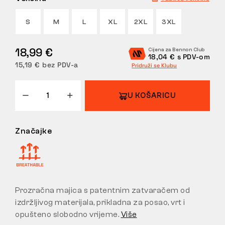
POVRATI
S
M
L
XL
2XL
3XL
18,99 €
Cijena za Bennon Club
18,04 € s PDV-om
15,19 € bez PDV-a
Pridruži se Klubu
U KOŠARICU
Značajke
Prozračna majica s patentnim zatvaračem od
izdržljivog materijala, prikladna za posao, vrt i
opušteno slobodno vrijeme.
Više