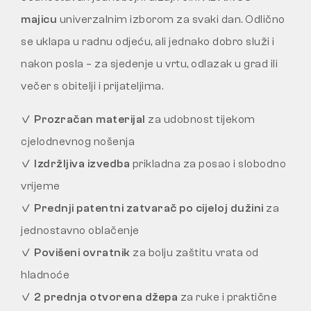
majicu
univerzalnim izborom za svaki dan. Odlično
se uklapa u radnu odjeću, ali jednako dobro služi i
nakon posla – za sjedenje u vrtu, odlazak u grad ili
večer s obitelji i prijateljima.
✓
Prozračan materijal
za udobnost tijekom
cjelodnevnog nošenja
✓
Izdržljiva izvedba
prikladna za posao i slobodno
vrijeme
✓
Prednji patentni zatvarač po cijeloj dužini
za
jednostavno oblačenje
✓
Povišeni ovratnik
za bolju zaštitu vrata od
hladnoće
✓
2 prednja otvorena džepa
za ruke i praktične