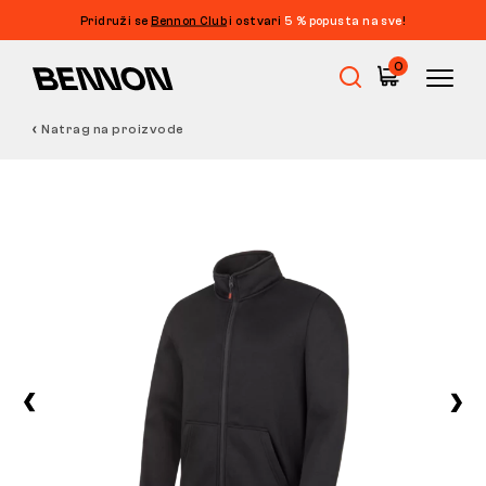
Pridruži se
Bennon Club
i ostvari
5 % popusta na sve
!
0
Natrag na proizvode
Rasprodaja
Radna obuća
Barefoot
Outdoor
Obuća za slobodno vrijeme