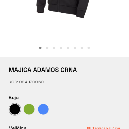
Tactical
Odjeća
SVE O KUPNJI
MAJICA ADAMOS CRNA
O NAMA
KOD: 0941170060
ČLANCI
LABORATORIJ BENNON
Boja
TRGOVINA I BISTRO
KONTAKT
Veličina
Tablica veličina