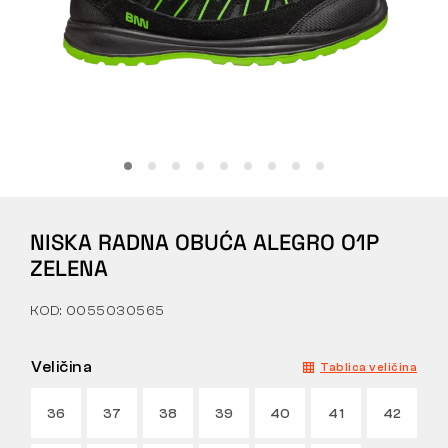
Tactical
Odjeća
SVE O KUPNJI
NISKA RADNA OBUĆA ALEGRO O1P
O NAMA
ZELENA
ČLANCI
KOD: 0055030565
LABORATORIJ BENNON
Veličina
Tablica veličina
TRGOVINA I BISTRO
36
37
38
39
40
41
42
KONTAKT