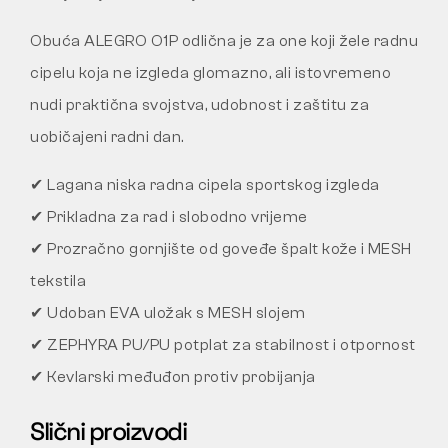
Obuća ALEGRO O1P odlična je za one koji žele radnu
cipelu koja ne izgleda glomazno, ali istovremeno
nudi praktična svojstva, udobnost i zaštitu za
uobičajeni radni dan.
✔ Lagana niska radna cipela sportskog izgleda
✔ Prikladna za rad i slobodno vrijeme
✔ Prozračno gornjište od goveđe špalt kože i MESH
tekstila
✔ Udoban EVA uložak s MESH slojem
✔ ZEPHYRA PU/PU potplat za stabilnost i otpornost
✔ Kevlarski međuđon protiv probijanja
Slični proizvodi