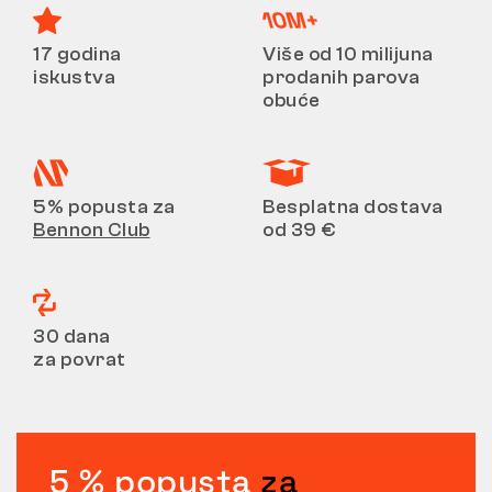
17 godina
Više od 10 milijuna
iskustva
prodanih parova
obuće
5% popusta za
Besplatna dostava
Bennon Club
od 39 €
30 dana
za povrat
5 % popusta
za