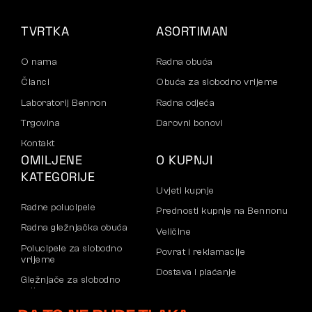
TVRTKA
ASORTIMAN
O nama
Radna obuća
Članci
Obuća za slobodno vrijeme
Laboratorij Bennon
Radna odjeća
Trgovina
Darovni bonovi
Kontakt
OMILJENE
O KUPNJI
KATEGORIJE
Uvjeti kupnje
Radne polucipele
Prednosti kupnje na Bennonu
Radna gležnjačka obuća
Veličine
Polucipele za slobodno
Povrat i reklamacije
vrijeme
Dostava i plaćanje
Gležnjače za slobodno
vrijeme
Poslovni račun
Hlače