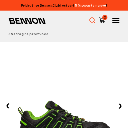
Pridruži se
Bennon Club
i ostvari
5 % popusta na sve
!
0
Natrag na proizvode
Rasprodaja
Radna obuća
Barefoot
Outdoor
Obuća za slobodno vrijeme