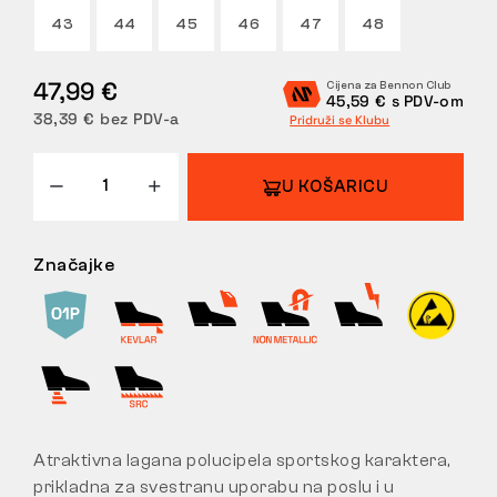
43
44
45
46
47
48
POVRATI
47,99 €
Cijena za Bennon Club
45,59 € s PDV-om
38,39 € bez PDV-a
Pridruži se Klubu
U KOŠARICU
Značajke
Atraktivna lagana polucipela sportskog karaktera,
prikladna za svestranu uporabu na poslu i u