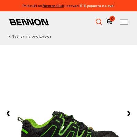
Pridruži se
Bennon Club
i ostvari
5 % popusta na sve
!
0
Natrag na proizvode
Rasprodaja
Radna obuća
Barefoot
Outdoor
Obuća za slobodno vrijeme