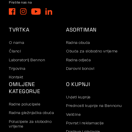
Pratite nas na
TVRTKA
ASORTIMAN
O nama
Radna obuća
Članci
Obuća za slobodno vrijeme
Laboratorij Bennon
Radna odjeća
Trgovina
Darovni bonovi
Kontakt
OMILJENE
O KUPNJI
KATEGORIJE
Uvjeti kupnje
Radne polucipele
Prednosti kupnje na Bennonu
Radna gležnjačka obuća
Veličine
Polucipele za slobodno
Povrat i reklamacije
vrijeme
Dostava i plaćanje