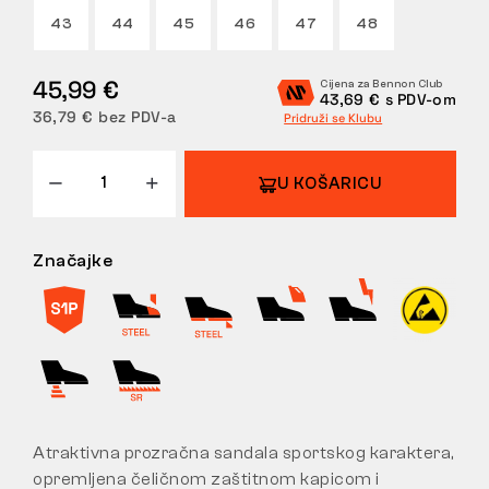
43
44
45
46
47
48
POVRATI
45,99 €
Cijena za Bennon Club
43,69 € s PDV-om
36,79 € bez PDV-a
Pridruži se Klubu
U KOŠARICU
Značajke
Atraktivna prozračna sandala sportskog karaktera,
opremljena čeličnom zaštitnom kapicom i