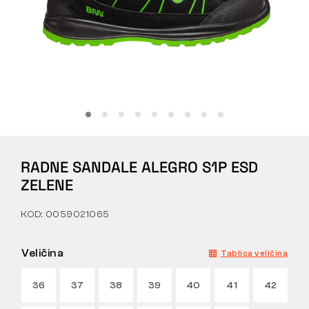
Tactical
Odjeća
SVE O KUPNJI
RADNE SANDALE ALEGRO S1P ESD
O NAMA
ZELENE
ČLANCI
KOD: 0059021065
LABORATORIJ BENNON
Veličina
Tablica veličina
TRGOVINA I BISTRO
36
37
38
39
40
41
42
KONTAKT