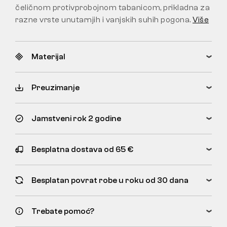
čeličnom protivprobojnom tabanicom, prikladna za
razne vrste unutarnjih i vanjskih suhih pogona.
Više
Materijal
Preuzimanje
Jamstveni rok 2 godine
Besplatna dostava od 65 €
Besplatan povrat robe u roku od 30 dana
Trebate pomoć?