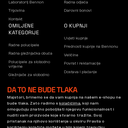
Laboratorij Bennon
Radna odjeća
Trgovina
Darovni bonovi
Kontakt
OMILJENE
O KUPNJI
KATEGORIJE
Uvjeti kupnje
Radne polucipele
Prednosti kupnje na Bennonu
Radna gležnjačka obuća
Veličine
Polucipele za slobodno
Povrat i reklamacije
vrijeme
Dostava i plaćanje
Gležnjače za slobodno
vrijeme
Poslovni račun
DA TO NE BUDE TLAKA
Hlače
Registracija B2B partnera
Dukserice
Reklamacije i jamstvo
Majstori, brinemo se da vam kupnja na našem e-shopu ne
bude tlaka. Zato radimo s
kolačićima
, koji nam
omogućuju znatno poboljšati njegovu funkcionalnost i
nuditi vam proizvode koje stvarno tražite. Svoj
Opći uvjeti poslovanja
Pravilnik o reklamacijama
pristanak na njihovo korištenje u okviru Pravila o
Postavke kolačića
GDPR
korištenju kolačića možete u bilo kojem trenutku