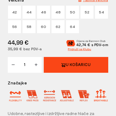
Veličina
Tablica veličina
POVRATI
42
44
46
48
50
52
54
56
58
60
62
64
44,99 €
Cijena za Bennon Club
42,74 € s PDV-om
35,99 € bez PDV-a
Pridruži se Klubu
U KOŠARICU
Značajke
Udobne, rastezljive i izdržljive radne hlače za