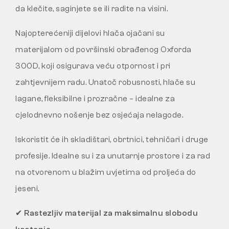
da klečite, saginjete se ili radite na visini.
Najopterećeniji dijelovi hlača ojačani su
materijalom od površinski obrađenog Oxforda
300D, koji osigurava veću otpornost i pri
zahtjevnijem radu. Unatoč robusnosti, hlače su
lagane, fleksibilne i prozračne – idealne za
cjelodnevno nošenje bez osjećaja nelagode.
Iskoristit će ih skladištari, obrtnici, tehničari i druge
profesije. Idealne su i za unutarnje prostore i za rad
na otvorenom u blažim uvjetima od proljeća do
jeseni.
✔
Rastezljiv materijal za maksimalnu slobodu