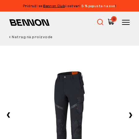
Pridruži se
Bennon Club
i ostvari
5 % popusta na sve
!
0
Natrag na proizvode
Rasprodaja
Radna obuća
Barefoot
Outdoor
Obuća za slobodno vrijeme