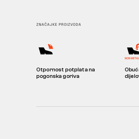
ZNAČAJKE PROIZVODA
Otpornost potplata na
Obuća
pogonska goriva
dijel