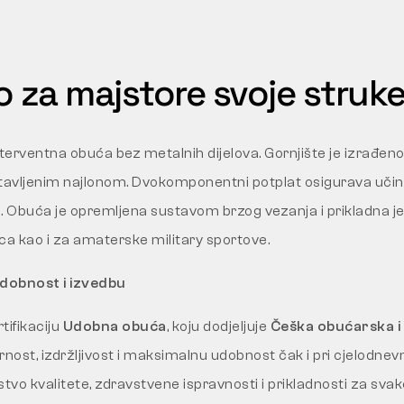
o za majstore svoje struk
nterventna obuća bez metalnih dijelova. Gornjište je izrađeno
stavljenim najlonom. Dvokomponentni potplat osigurava učin
. Obuća je opremljena sustavom brzog vezanja i prikladna j
ca kao i za amaterske military sportove.
udobnost i izvedbu
tifikaciju
Udobna obuća
, koju dodjeljuje
Češka obućarska i
urnost, izdržljivost i maksimalnu udobnost čak i pri cjelodne
mstvo kvalitete, zdravstvene ispravnosti i prikladnosti za sva