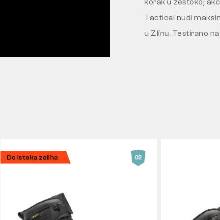
korak u žestokoj akc
Tactical nudi maksim
u Zlínu. Testirano na
Do isteka zaliha