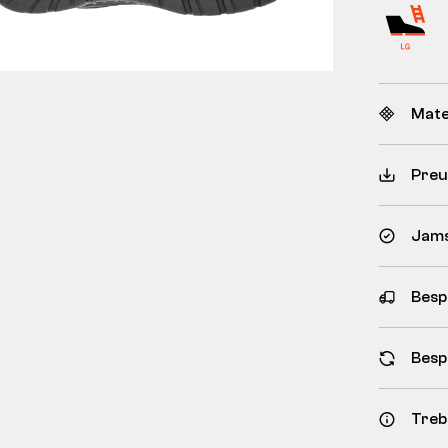
Mate
Preu
Jams
Besp
Besp
Treb