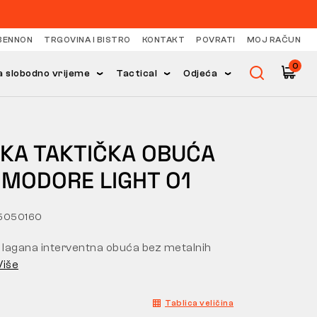
BENNON
TRGOVINA I BISTRO
KONTAKT
POVRATI
MOJ RAČUN
0
 slobodno vrijeme
Tactical
Odjeća
OKA TAKTIČKA OBUĆA
MODORE LIGHT O1
5050160
, lagana interventna obuća bez metalnih
Više
Tablica veličina