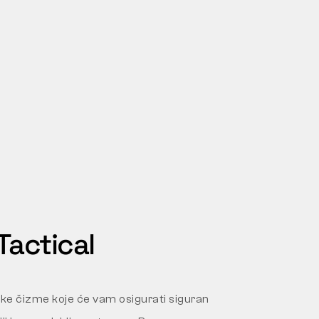
actical
čke čizme koje će vam osigurati siguran