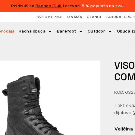
Pridruži se
Bennon Club
i ostvari
5 % popusta na sve
!
SVE O KUPNJI
O NAMA
ČLANCI
LABORATORIJ 
prodaja
Radna obuća
Barefoot
Outdoor
Obuća za
VIS
COM
KOD: 032
Taktička
dijelova.
Veličina