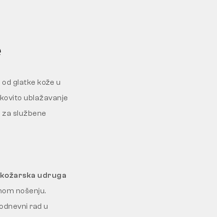
e
 od glatke kože u
kovito ublažavanje
e za službene
 kožarska udruga
vnom nošenju.
kodnevni rad u