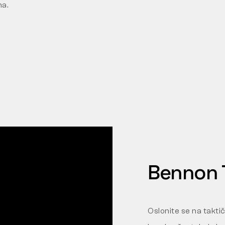
ma.
Bennon T
Oslonite se na takti