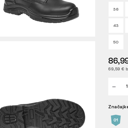
36
43
50
86,9
69,59 € 
Značajk