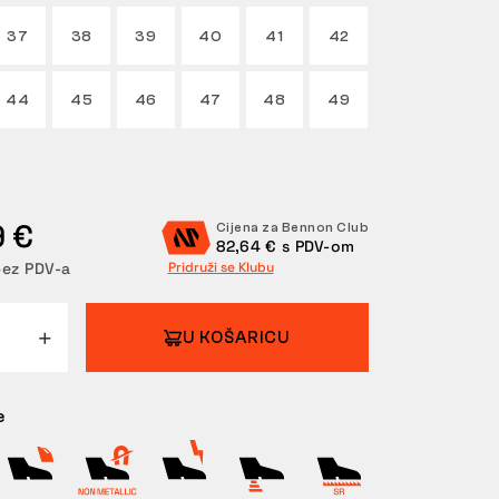
37
38
39
40
41
42
44
45
46
47
48
49
9 €
Cijena za Bennon Club
82,64 € s PDV-om
bez PDV-a
Pridruži se Klubu
U KOŠARICU
e