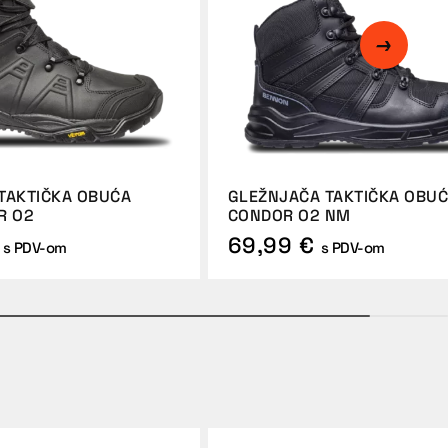
TAKTIČKA OBUĆA
GLEŽNJAČA TAKTIČKA OBU
R O2
CONDOR O2 NM
69,99 €
s PDV-om
s PDV-om