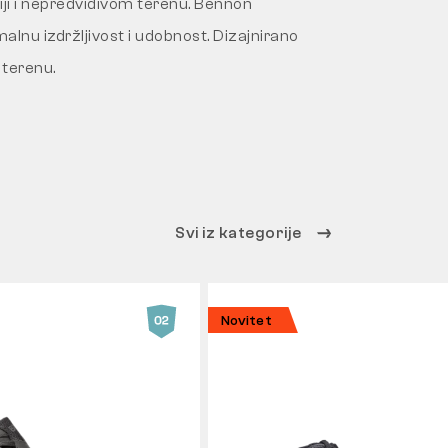
iji i nepredvidivom terenu. Bennon
alnu izdržljivost i udobnost. Dizajnirano
 terenu.
Svi iz kategorije
Novitet