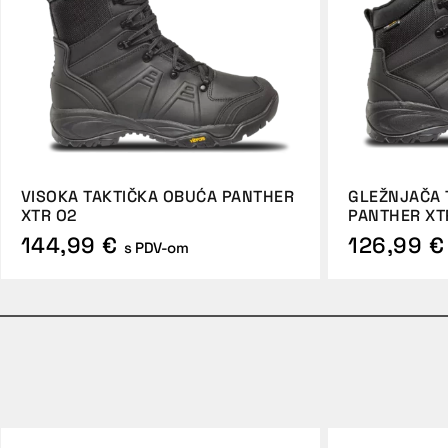
VISOKA TAKTIČKA OBUĆA PANTHER
GLEŽNJAČA 
XTR O2
PANTHER XT
144,99 €
126,99 €
s PDV-om