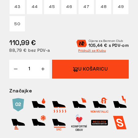
43
44
45
46
47
48
49
POVRATI
50
110,99 €
Cijena za Bennon Club
105,44 € s PDV-om
88,79 € bez PDV-a
Pridruži se Klubu
U KOŠARICU
Značajke