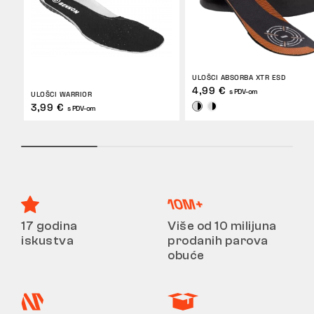
ULOŠCI ABSORBA XTR ESD
4,99 €
s PDV-om
ULOŠCI WARRIOR
3,99 €
s PDV-om
17 godina
Više od 10 milijuna
iskustva
prodanih parova
obuće