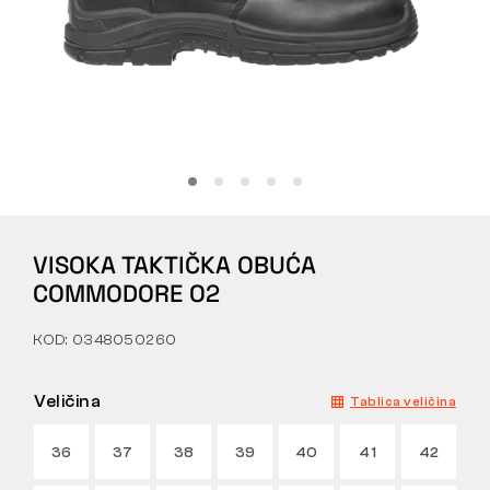
Tactical
Odjeća
SVE O KUPNJI
VISOKA TAKTIČKA OBUĆA
O NAMA
COMMODORE O2
ČLANCI
KOD: 0348050260
LABORATORIJ BENNON
Veličina
Tablica veličina
TRGOVINA I BISTRO
36
37
38
39
40
41
42
KONTAKT