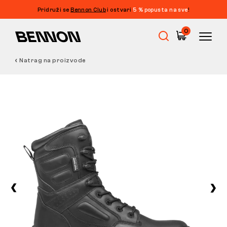
Pridruži se
Bennon Club
i ostvari
5 % popusta na sve
!
0
Natrag na proizvode
Rasprodaja
Radna obuća
Barefoot
Outdoor
Obuća za slobodno vrijeme