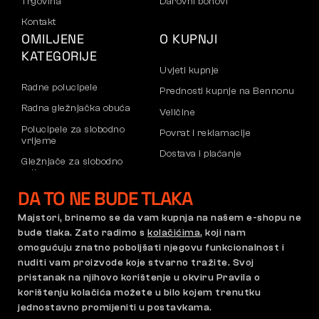
Trgovina
Darovni bonovi
Kontakt
OMILJENE
O KUPNJI
KATEGORIJE
Uvjeti kupnje
Radne polucipele
Prednosti kupnje na Bennonu
Radna gležnjačka obuća
Veličine
Polucipele za slobodno
Povrat i reklamacije
vrijeme
Dostava i plaćanje
Gležnjače za slobodno
vrijeme
Poslovni račun
DA TO NE BUDE TLAKA
Hlače
Registracija B2B partnera
Dukserice
Reklamacije i jamstvo
Majstori, brinemo se da vam kupnja na našem e-shopu ne
bude tlaka. Zato radimo s
kolačićima
, koji nam
omogućuju znatno poboljšati njegovu funkcionalnost i
nuditi vam proizvode koje stvarno tražite. Svoj
Opći uvjeti poslovanja
Pravilnik o reklamacijama
pristanak na njihovo korištenje u okviru Pravila o
Postavke kolačića
GDPR
korištenju kolačića možete u bilo kojem trenutku
jednostavno promijeniti u postavkama.
Hrvatska | Hrvatski jezik