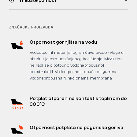
Trebate pomoć?
ZNAČAJKE PROIZVODA
Otpornost gornjišta na vodu
Vodootporni materijal ograničava prodor vlage u
obuću tijekom uobičajenog korištenja. Međutim,
ne radi se o potpuno vodonepropusnoj
konstrukciji. Vodootpornost obuće osigurava
vodonepropusna funkcionalna membrana.
Potplat otporan na kontakt s toplinom do
300°C
Otpornost potplata na pogonska goriva