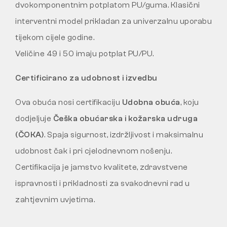
dvokomponentnim potplatom PU/guma. Klasični
interventni model prikladan za univerzalnu uporabu
tijekom cijele godine.
Veličine 49 i 50 imaju potplat PU/PU.
Certificirano za udobnost i izvedbu
Ova obuća nosi certifikaciju
Udobna obuća
, koju
dodjeljuje
Češka obućarska i kožarska udruga
(ČOKA)
. Spaja sigurnost, izdržljivost i maksimalnu
udobnost čak i pri cjelodnevnom nošenju.
Certifikacija je jamstvo kvalitete, zdravstvene
ispravnosti i prikladnosti za svakodnevni rad u
zahtjevnim uvjetima.