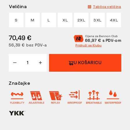
Veličina
Tablica veličina
POVRATI
S
M
L
XL
2XL
3XL
4XL
70,49 €
Cijena za Bennon Club
66,97 € s PDV-om
56,39 € bez PDV-a
Pridruži se Klubu
U KOŠARICU
Značajke