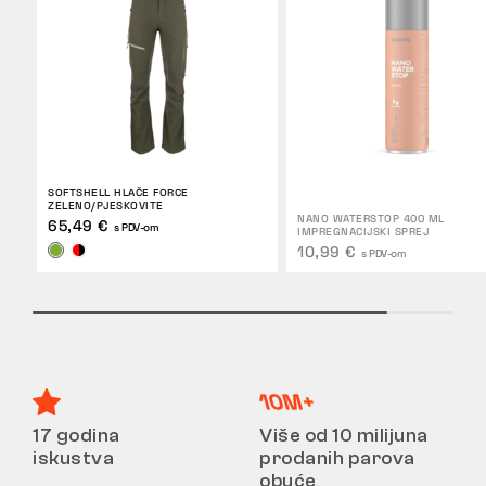
SOFTSHELL HLAČE FORCE
ZELENO/PJESKOVITE
NANO WATERSTOP 400 ML
65,49 €
s PDV-om
IMPREGNACIJSKI SPREJ
10,99 €
s PDV-om
17 godina
Više od 10 milijuna
iskustva
prodanih parova
obuće