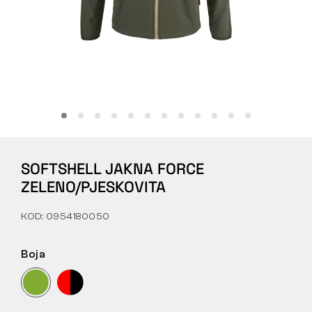
Tactical
Odjeća
SVE O KUPNJI
SOFTSHELL JAKNA FORCE
O NAMA
ZELENO/PJESKOVITA
ČLANCI
KOD: 0954180050
LABORATORIJ BENNON
Boja
TRGOVINA I BISTRO
KONTAKT