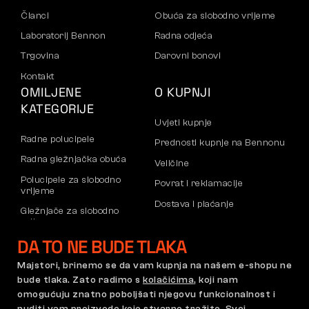
Članci
Obuća za slobodno vrijeme
Laboratorij Bennon
Radna odjeća
Trgovina
Darovni bonovi
Kontakt
OMILJENE
O KUPNJI
KATEGORIJE
Uvjeti kupnje
Radne polucipele
Prednosti kupnje na Bennonu
Radna gležnjačka obuća
Veličine
Polucipele za slobodno
Povrat i reklamacije
vrijeme
Dostava i plaćanje
Gležnjače za slobodno
vrijeme
Poslovni račun
DA TO NE BUDE TLAKA
Hlače
Registracija B2B partnera
Dukserice
Reklamacije i jamstvo
Majstori, brinemo se da vam kupnja na našem e-shopu ne
bude tlaka. Zato radimo s
kolačićima
, koji nam
omogućuju znatno poboljšati njegovu funkcionalnost i