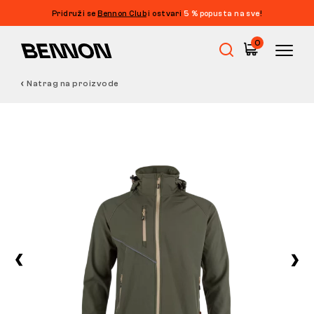
Pridruži se
Bennon Club
i ostvari
5 % popusta na sve
!
0
Natrag na proizvode
Rasprodaja
Radna obuća
Barefoot
Outdoor
Obuća za slobodno vrijeme