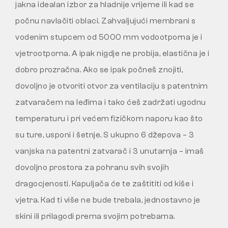
jakna idealan izbor za hladnije vrijeme ili kad se
počnu navlačiti oblaci. Zahvaljujući membrani s
vodenim stupcem od 5000 mm vodootporna je i
vjetrootporna. A ipak nigdje ne probija, elastična je i
dobro prozračna. Ako se ipak počneš znojiti,
dovoljno je otvoriti otvor za ventilaciju s patentnim
zatvaračem na leđima i tako ćeš zadržati ugodnu
temperaturu i pri većem fizičkom naporu kao što
su ture, usponi i šetnje. S ukupno 6 džepova – 3
vanjska na patentni zatvarač i 3 unutarnja – imaš
dovoljno prostora za pohranu svih svojih
dragocjenosti. Kapuljača će te zaštititi od kiše i
vjetra. Kad ti više ne bude trebala, jednostavno je
skini ili prilagodi prema svojim potrebama.