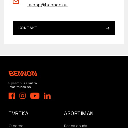
eshop@bennon.eu
KONTAKT
Spremni za sutra
Pratite nas na
TVRTKA
ASORTIMAN
O nama
Radna obuća