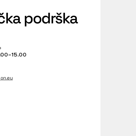
ička podrška
e
.00–15.00
on.eu