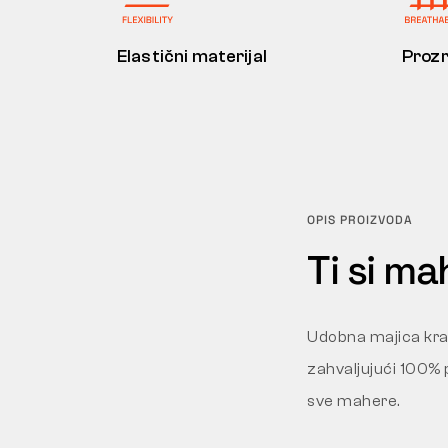
Elastični materijal
Prozr
OPIS PROIZVODA
Ti si ma
Udobna majica krat
zahvaljujući 100% 
sve mahere.