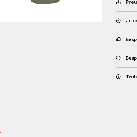
Preu
Jams
Besp
Besp
Treb