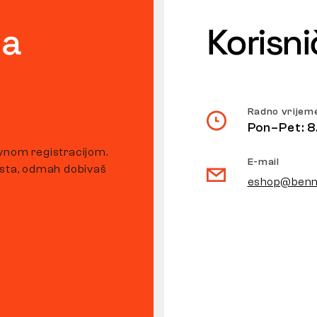
ta
Korisn
Radno vrijem
Pon–Pet: 8
vnom registracijom.
E-mail
usta, odmah dobivaš
eshop@benn