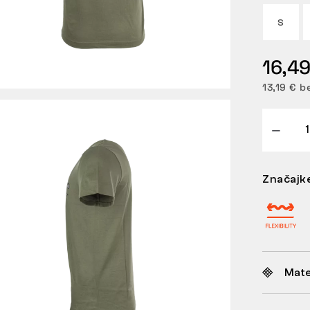
S
16,49
13,19 € b
Značajk
Mate