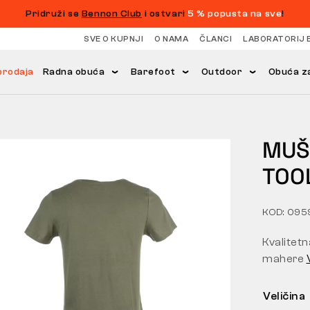
Pridruži se
Bennon Club
i ostvari
5 % popusta na sve
!
SVE O KUPNJI
O NAMA
ČLANCI
LABORATORIJ 
prodaja
Radna obuća
Barefoot
Outdoor
Obuća za
MUŠ
TOO
KOD: 09
Kvalitetn
mahere
Veličina