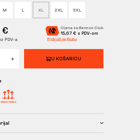
M
L
XL
2XL
3XL
 €
Cijena za Bennon Club
15,67 € s PDV-om
ez PDV-a
Pridruži se Klubu
U KOŠARICU
e
rijal