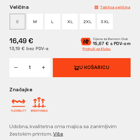
Veličina
Tablica veličina
POVRATI
S
M
L
XL
2XL
3XL
16,49 €
Cijena za Bennon Club
15,67 € s PDV-om
13,19 € bez PDV-a
Pridruži se Klubu
U KOŠARICU
Značajke
Udobna, kvalitetna crna majica sa zanimljivim
žestokim printom.
Više