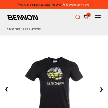
Pridruži se
Bennon Club
i ostvari
5 % popusta na sve
!
0
Natrag na proizvode
Rasprodaja
Radna obuća
Barefoot
Outdoor
Obuća za slobodno vrijeme