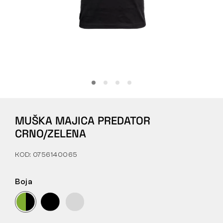
Tactical
Odjeća
SVE O KUPNJI
MUŠKA MAJICA PREDATOR
O NAMA
CRNO/ZELENA
ČLANCI
KOD: 0756140065
LABORATORIJ BENNON
Boja
TRGOVINA I BISTRO
KONTAKT