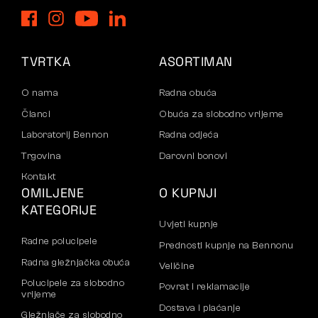
TVRTKA
ASORTIMAN
O nama
Radna obuća
Članci
Obuća za slobodno vrijeme
Laboratorij Bennon
Radna odjeća
Trgovina
Darovni bonovi
Kontakt
OMILJENE
O KUPNJI
KATEGORIJE
Uvjeti kupnje
Radne polucipele
Prednosti kupnje na Bennonu
Radna gležnjačka obuća
Veličine
Polucipele za slobodno
Povrat i reklamacije
vrijeme
Dostava i plaćanje
Gležnjače za slobodno