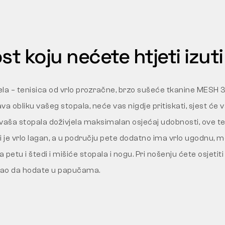
t koju nećete htjeti izuti
la – tenisica od vrlo prozračne, brzo sušeće tkanine MESH 3D
va obliku vašeg stopala, neće vas nigdje pritiskati, sjest će
i vaša stopala doživjela maksimalan osjećaj udobnosti, ove t
i je vrlo lagan, a u području pete dodatno ima vrlo ugodnu, 
petu i štedi i mišiće stopala i nogu. Pri nošenju ćete osjetiti 
kao da hodate u papučama.