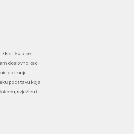
 knit, koja se
 vam doslovno kao
enisice imaju
meku podstavu koja
lakoću, svježinu i