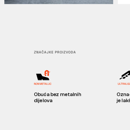
ZNAČAJKE PROIZVODA
Obuća bez metalnih
Označ
dijelova
je la