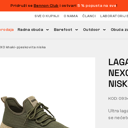
Pridruži se
Bennon Club
i ostvari
5 % popusta na sve
!
SVE O KUPNJI
O NAMA
ČLANCI
LABORATORIJ 
prodaja
Radna obuća
Barefoot
Outdoor
Obuća za
O khaki-pjeskovita niska
LAG
NEX
NIS
KOD: 09
Ultra lag
se nećete 