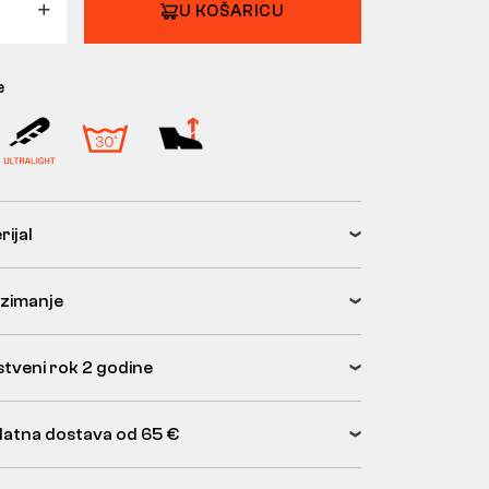
U KOŠARICU
e
rijal
zimanje
tveni rok 2 godine
latna dostava od 65 €