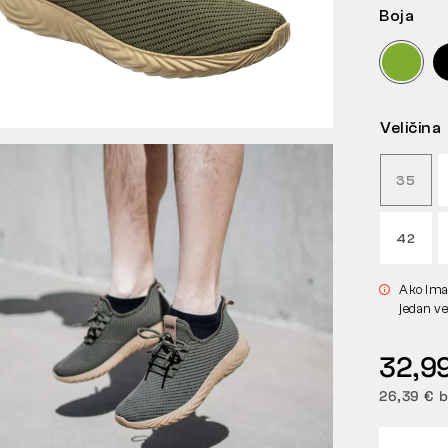
Boja
Veličina
35
42
Ako imaš
jedan ve
32,9
26,39 € 