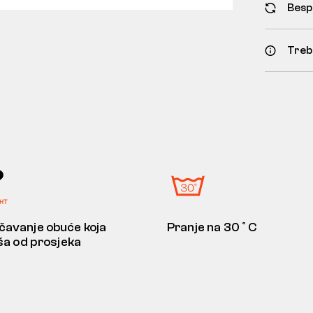
Besp
Treb
avanje obuće koja
Pranje na 30˚C
kša od prosjeka