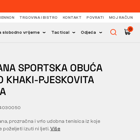
BENNON
TRGOVINA I BISTRO
KONTAKT
POVRATI
MOJ RAČUN
0
 slobodno vrijeme
Tactical
Odjeća
ANA SPORTSKA OBUĆA
O KHAKI-PJESKOVITA
KA
34030050
ana, prozračna i vrlo udobna tenisica iz koje
poželjeti izuti ni ljeti.
Više