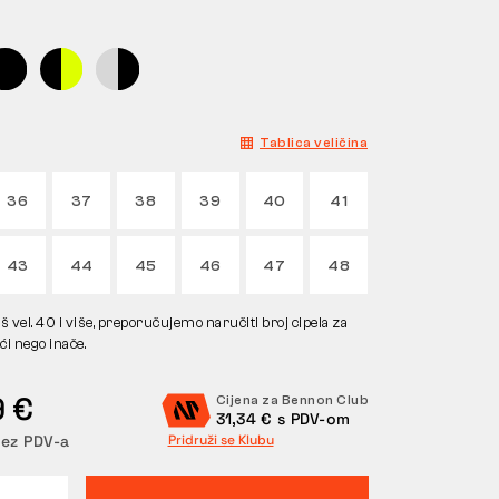
Tablica veličina
36
37
38
39
40
41
43
44
45
46
47
48
 vel. 40 i više, preporučujemo naručiti broj cipela za
ći nego inače.
9 €
Cijena za Bennon Club
31,34 € s PDV-om
bez PDV-a
Pridruži se Klubu