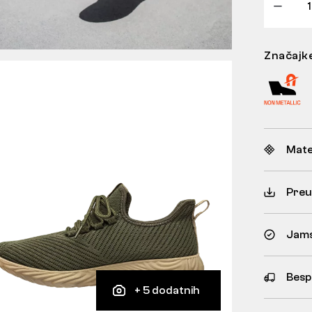
Značajk
Mate
Preu
Jams
Besp
+ 5 dodatnih