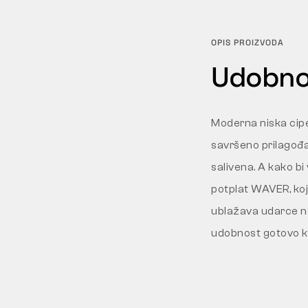
OPIS PROIZVODA
Udobnos
Moderna niska cipe
savršeno prilagođa
salivena. A kako b
potplat WAVER, koj
ublažava udarce na 
udobnost gotovo 