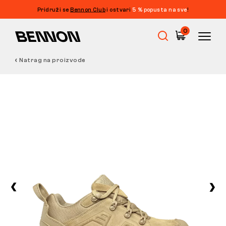
Pridruži se
Bennon Club
i ostvari
5 % popusta na sve
!
0
Natrag na proizvode
Rasprodaja
Radna obuća
Barefoot
Outdoor
Obuća za slobodno vrijeme