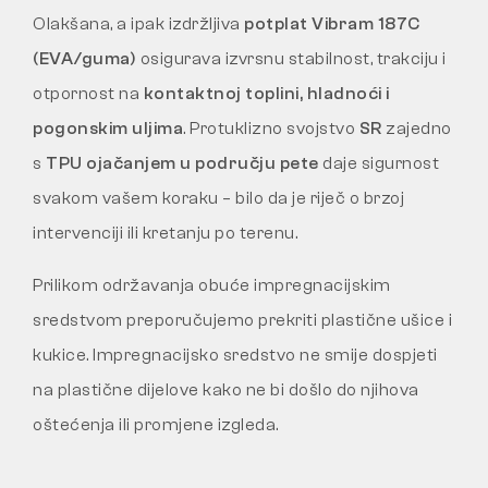
Olakšana, a ipak izdržljiva
potplat Vibram 187C
(EVA/guma)
osigurava izvrsnu stabilnost, trakciju i
otpornost na
kontaktnoj toplini, hladnoći i
pogonskim uljima
. Protuklizno svojstvo
SR
zajedno
s
TPU ojačanjem u području pete
daje sigurnost
svakom vašem koraku – bilo da je riječ o brzoj
intervenciji ili kretanju po terenu.
Prilikom održavanja obuće impregnacijskim
sredstvom preporučujemo prekriti plastične ušice i
kukice. Impregnacijsko sredstvo ne smije dospjeti
na plastične dijelove kako ne bi došlo do njihova
oštećenja ili promjene izgleda.