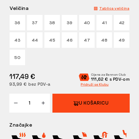
Veličina
Tablica veličina
POVRATI
36
37
38
39
40
41
42
43
44
45
46
47
48
49
50
117,49 €
Cijena za Bennon Club
111,62 € s PDV-om
93,99 € bez PDV-a
Pridruži se Klubu
U KOŠARICU
Značajke