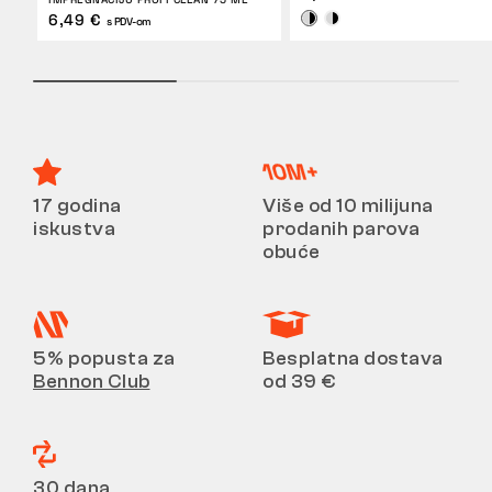
6,49 €
s PDV-om
17 godina
Više od 10 milijuna
iskustva
prodanih parova
obuće
5% popusta za
Besplatna dostava
Bennon Club
od 39 €
30 dana