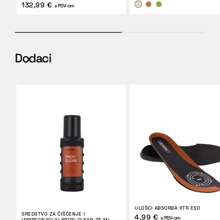
132,99 €
s PDV-om
Dodaci
ULOŠCI ABSORBA XTR ESD
SREDSTVO ZA ČIŠĆENJE I
4,99 €
s PDV-om
IMPREGNACIJU PROFI CLEAN 75 ML