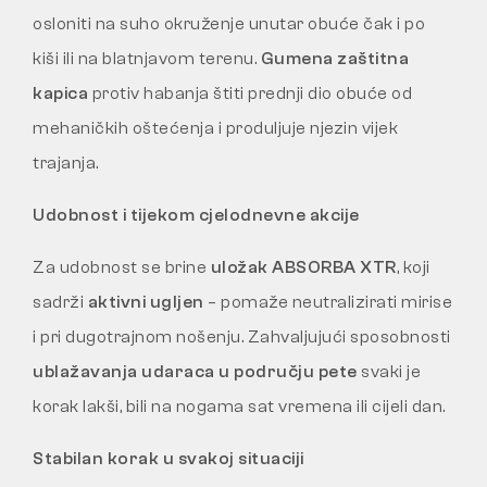
osloniti na suho okruženje unutar obuće čak i po
kiši ili na blatnjavom terenu.
Gumena zaštitna
kapica
protiv habanja štiti prednji dio obuće od
mehaničkih oštećenja i produljuje njezin vijek
trajanja.
Udobnost i tijekom cjelodnevne akcije
Za udobnost se brine
uložak ABSORBA XTR
, koji
sadrži
aktivni ugljen
– pomaže neutralizirati mirise
i pri dugotrajnom nošenju. Zahvaljujući sposobnosti
ublažavanja udaraca u području pete
svaki je
korak lakši, bili na nogama sat vremena ili cijeli dan.
Stabilan korak u svakoj situaciji