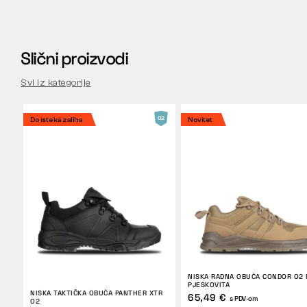
Slični proizvodi
Svi iz kategorije
Do isteka zaliha
Novitet
NISKA RADNA OBUĆA CONDOR O2
PJESKOVITA
NISKA TAKTIČKA OBUĆA PANTHER XTR
65,49 €
s PDV-om
O2