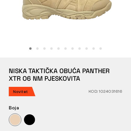
Tactical
Odjeća
SVE O KUPNJI
NISKA TAKTIČKA OBUĆA PANTHER
O NAMA
XTR O6 NM PJESKOVITA
ČLANCI
KOD: 1024031616
Novitet
LABORATORIJ BENNON
Boja
TRGOVINA I BISTRO
KONTAKT