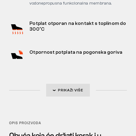
vodonepropusna funkcionalna membrana.
Potplat otporan na kontakt s toplinom do
300°C
Otpornost potplata na pogonska goriva
PRIKAŽI VIŠE
OPIS PROIZVODA
Obuća koja će držati korak i u