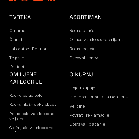
TVRTKA
ASORTIMAN
O nama
Radna obuća
Članci
Obuća za slobodno vrijeme
Laboratorij Bennon
Radna odjeća
Trgovina
Darovni bonovi
Kontakt
OMILJENE
O KUPNJI
KATEGORIJE
Uvjeti kupnje
Radne polucipele
Prednosti kupnje na Bennonu
Radna gležnjačka obuća
Veličine
Polucipele za slobodno
Povrat i reklamacije
vrijeme
Dostava i plaćanje
Gležnjače za slobodno
vrijeme
Poslovni račun