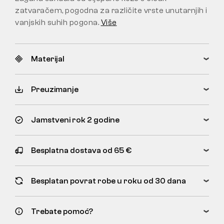
zatvaračem, pogodna za različite vrste unutarnjih i
vanjskih suhih pogona.
Više
Materijal
Preuzimanje
Jamstveni rok 2 godine
Besplatna dostava od 65 €
Besplatan povrat robe u roku od 30 dana
Trebate pomoć?