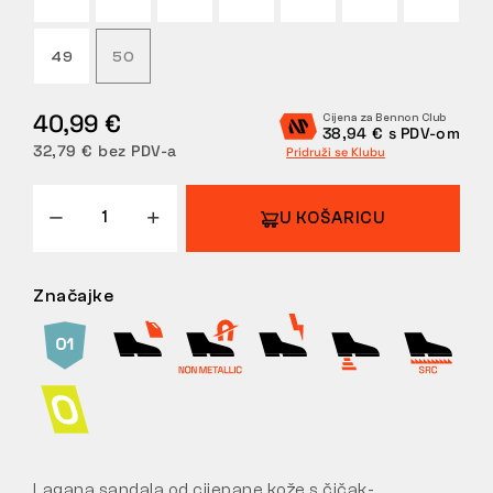
POVRATI
49
50
40,99 €
Cijena za Bennon Club
38,94 € s PDV-om
32,79 € bez PDV-a
Pridruži se Klubu
U KOŠARICU
Značajke
Lagana sandala od cijepane kože s čičak-