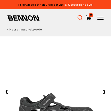
Pridruži se
Bennon Club
i ostvari
5 % popusta na sve
!
0
Natrag na proizvode
Rasprodaja
Radna obuća
Barefoot
Outdoor
Obuća za slobodno vrijeme