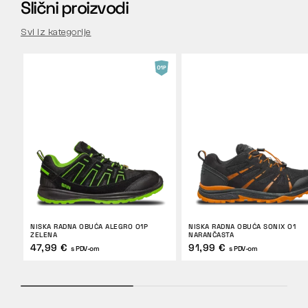
Slični proizvodi
Svi iz kategorije
NISKA RADNA OBUĆA ALEGRO O1P
NISKA RADNA OBUĆA SONIX O1
ZELENA
NARANČASTA
47,99 €
91,99 €
s PDV-om
s PDV-om