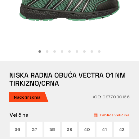
Tactical
Odjeća
SVE O KUPNJI
NISKA RADNA OBUĆA VECTRA O1 NM
O NAMA
TIRKIZNO/CRNA
ČLANCI
KOD: 0977030166
Nadogradnja
LABORATORIJ BENNON
Veličina
Tablica veličina
TRGOVINA I BISTRO
36
37
38
39
40
41
42
KONTAKT