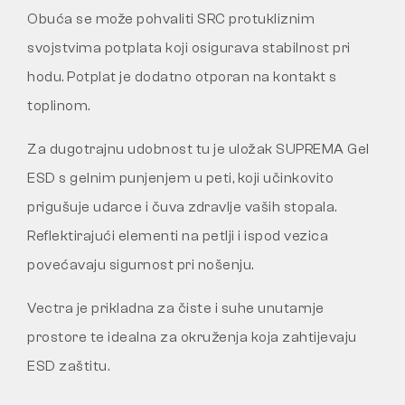
Obuća se može pohvaliti SRC protukliznim
svojstvima potplata koji osigurava stabilnost pri
hodu. Potplat je dodatno otporan na kontakt s
toplinom.
Za dugotrajnu udobnost tu je uložak SUPREMA Gel
ESD s gelnim punjenjem u peti, koji učinkovito
prigušuje udarce i čuva zdravlje vaših stopala.
Reflektirajući elementi na petlji i ispod vezica
povećavaju sigurnost pri nošenju.
Vectra je prikladna za čiste i suhe unutarnje
prostore te idealna za okruženja koja zahtijevaju
ESD zaštitu.