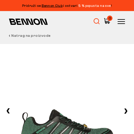
Pridruži se
Bennon Club
i ostvari
5 % popusta na sve
!
0
Natrag na proizvode
Rasprodaja
Radna obuća
Barefoot
Outdoor
Obuća za slobodno vrijeme