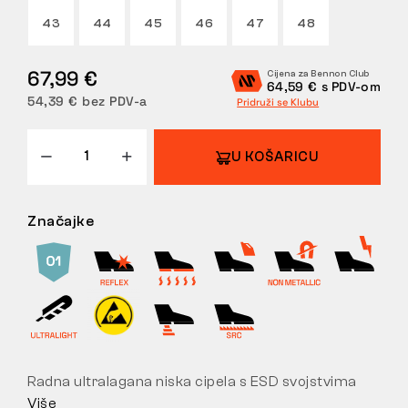
43
44
45
46
47
48
POVRATI
67,99 €
Cijena za Bennon Club
64,59 € s PDV-om
54,39 € bez PDV-a
Pridruži se Klubu
U KOŠARICU
Značajke
Radna ultralagana niska cipela s ESD svojstvima
Više