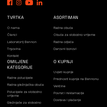
TVRTKA
ASORTIMAN
O nama
Radna obuća
Članci
Obuća za slobodno vrijeme
Laboratorij Bennon
Radna odjeća
Trgovina
Darovni bonovi
Kontakt
OMILJENE
O KUPNJI
KATEGORIJE
Uvjeti kupnje
Radne polucipele
Prednosti kupnje na Bennonu
Radna gležnjačka obuća
Veličine
Polucipele za slobodno
Povrat i reklamacije
vrijeme
Dostava i plaćanje
Gležnjače za slobodno
vrijeme