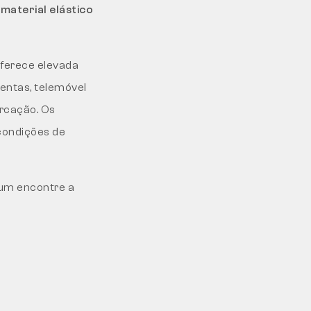
O
material elástico
oferece elevada
entas, telemóvel
arcação. Os
condições de
 um encontre a