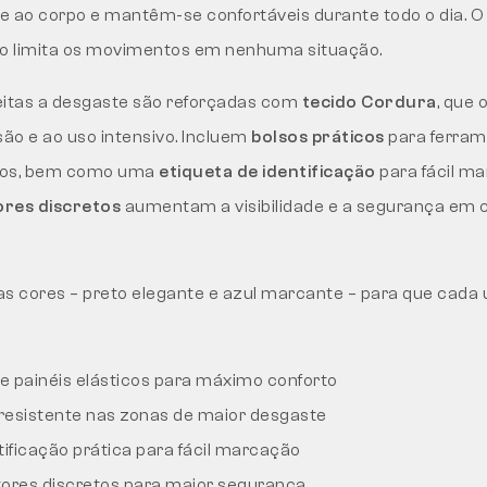
e ao corpo e mantêm-se confortáveis durante todo o dia. 
o limita os movimentos em nenhuma situação.
eitas a desgaste são reforçadas com
tecido Cordura
, que 
são e ao uso intensivo. Incluem
bolsos práticos
para ferram
tos, bem como uma
etiqueta de identificação
para fácil m
ores discretos
aumentam a visibilidade e a segurança em 
as cores – preto elegante e azul marcante – para que cada
 e painéis elásticos para máximo conforto
resistente nas zonas de maior desgaste
tificação prática para fácil marcação
tores discretos para maior segurança