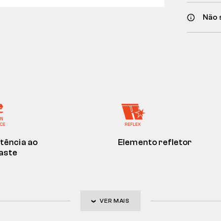
Não 
tência ao
Elemento refletor
aste
VER MAIS