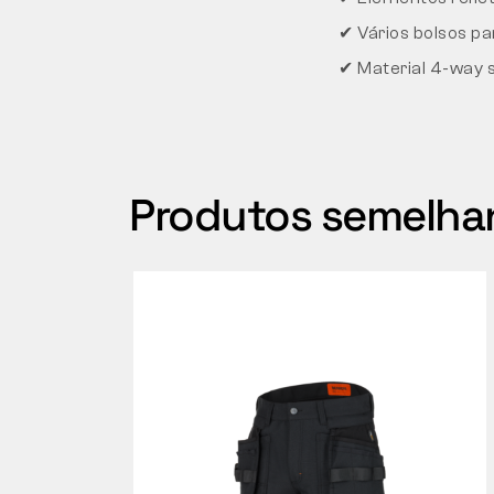
✔ Vários bolsos p
✔ Material 4-way 
Produtos semelha