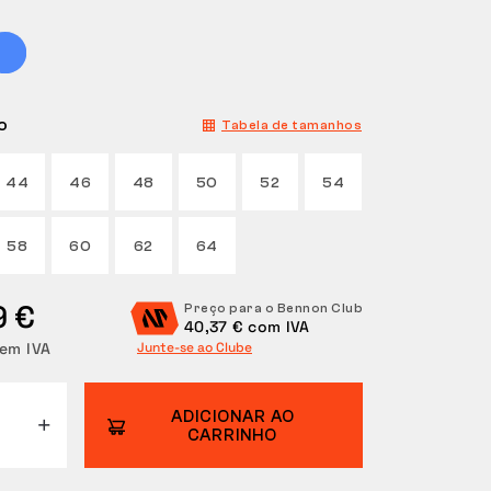
o
Tabela de tamanhos
44
46
48
50
52
54
58
60
62
64
9 €
Preço para o Bennon Club
40,37 € com IVA
sem IVA
Junte-se ao Clube
ADICIONAR AO
CARRINHO