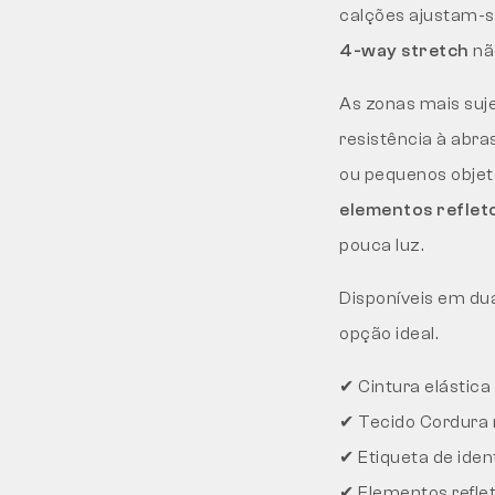
calções ajustam-s
4-way stretch
nã
As zonas mais suj
resistência à abra
ou pequenos obje
elementos reflet
pouca luz.
Disponíveis em du
opção ideal.
✔ Cintura elástica
✔ Tecido Cordura 
✔ Etiqueta de iden
✔ Elementos refle