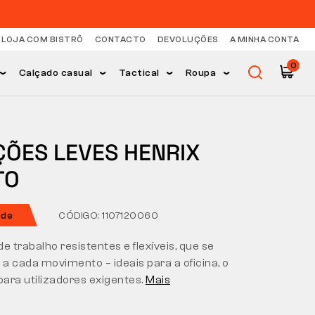
LOJA COM BISTRÔ
CONTACTO
DEVOLUÇÕES
A MINHA CONTA
0
Calçado casual
Tactical
Roupa
ÇÕES LEVES HENRIX
TO
ade
CÓDIGO: 1107120060
e trabalho resistentes e flexíveis, que se
a cada movimento – ideais para a oficina, o
para utilizadores exigentes.
Mais