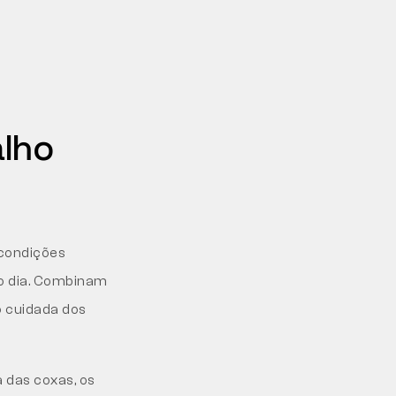
alho
 condições
o dia. Combinam
o cuidada dos
a das coxas, os