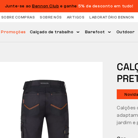
Junte-se ao
Bennon Club
e ganhe
5% de desconto em tudo!
 SOBRE COMPRAS
SOBRE NÓS
ARTIGOS
LABORATÓRIO BENNON
Promoções
Calçado de trabalho
Barefoot
Outdoor
CAL
PRE
Novid
Calções d
adaptam 
jardim e 