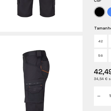
Cor
Tamanh
42
56
42,4
34,54 € 