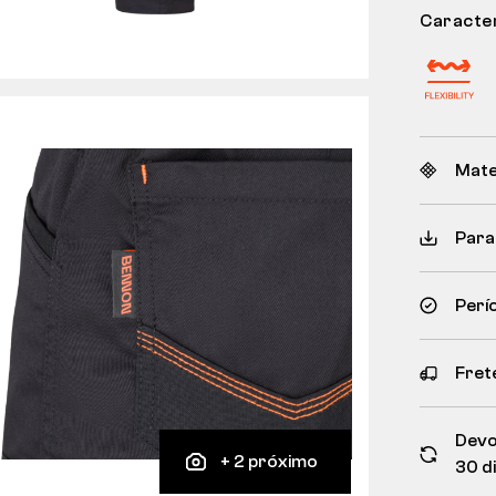
Caracter
Mate
Para
Perí
Frete
Devo
+ 2 próximo
30 d