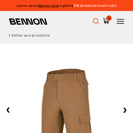
Junte-se ao
Bennon Club
e ganhe
5% de desconto em tudo!
0
Voltar aos produtos
Promoções
Calçado de trabalho
Barefoot
Outdoor
Calçado casual