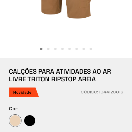
Tactical
Roupa
TUDO SOBRE COMPRAS
CALÇÕES PARA ATIVIDADES AO AR
SOBRE NÓS
LIVRE TRITON RIPSTOP AREIA
ARTIGOS
CÓDIGO: 1044120016
Novidade
LABORATÓRIO BENNON
Cor
LOJA COM BISTRÔ
CONTACTO