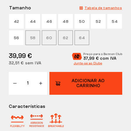
Tamanho
Tabela de tamanhos
DEVOLUÇÕES
42
44
46
48
50
52
54
56
58
60
62
64
39,99 €
Preço para o Bennon Club
37,99 € com IVA
32,51 € sem IVA
Junte-se ao Clube
ADICIONAR AO
CARRINHO
Características