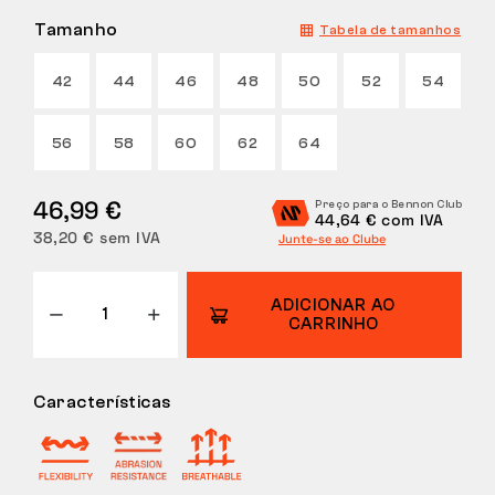
Tamanho
Tabela de tamanhos
DEVOLUÇÕES
42
44
46
48
50
52
54
56
58
60
62
64
46,99 €
Preço para o Bennon Club
44,64 € com IVA
38,20 € sem IVA
Junte-se ao Clube
ADICIONAR AO
CARRINHO
Características