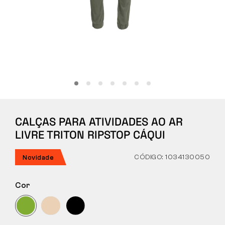
Tactical
Roupa
TUDO SOBRE COMPRAS
CALÇAS PARA ATIVIDADES AO AR
SOBRE NÓS
LIVRE TRITON RIPSTOP CÁQUI
ARTIGOS
CÓDIGO: 1034130050
Novidade
LABORATÓRIO BENNON
Cor
LOJA COM BISTRÔ
CONTACTO