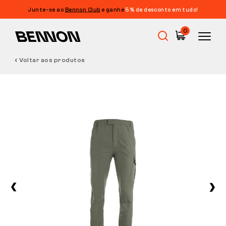
Junte-se ao
Bennon Club
e ganhe
5% de desconto em tudo!
0
Voltar aos produtos
Promoções
Calçado de trabalho
Barefoot
Outdoor
Calçado casual