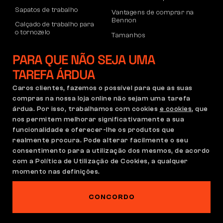
Sapatos de trabalho
Vantagens de comprar na
Bennon
Calçado de trabalho para
o tornozelo
Tamanhos
Sapatos casuais
Devoluções e reclamações
PARA QUE NÃO SEJA UMA
Calçado de lazer para
Transporte e pagamento
o tornozelo
TAREFA ÁRDUA
Conta empresarial
Calças
Caros clientes, fazemos o possível para que as suas
Registo no B2B
compras na nossa loja online não sejam uma tarefa
Moletons
Reclamações e garantia
árdua. Por isso, trabalhamos com cookies
e cookies
, que
nos permitem melhorar significativamente a sua
funcionalidade e oferecer-lhe os produtos que
realmente procura. Pode alterar facilmente o seu
Condições Gerais
Política de Reclamações
consentimento para a utilização dos mesmos, de acordo
Configuração de cookies
GDPR
com a Política de Utilização de Cookies, a qualquer
momento nas definições.
Portugal | Português
CONCORDO
Este site está assombrado
©2026 Bennon.cz