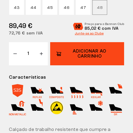
43
44
45
46
47
48
DEVOLUÇÕES
89,49 €
Preço para o Bennon Club
85,02 € com IVA
72,76 € sem IVA
Junte-se ao Clube
ADICIONAR AO
CARRINHO
Características
Calçado de trabalho resistente que cumpre a