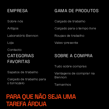
EMPRESA
GAMA DE PRODUTOS
Sobre nós
Calçado de trabalho
Artigos
Calçado para o tempo livre
Laboratório Bennon
Roupas de trabalho
Loja
Vales-presente
Contacto
CATEGORIAS
SOBRE A COMPRA
FAVORITAS
Tudo sobre compras
Sapatos de trabalho
Vantagens de comprar na
Bennon
Calçado de trabalho para
o tornozelo
Tamanhos
Sapatos casuais
Devoluções e reclamações
PARA QUE NÃO SEJA UMA
Calçado de lazer para
Transporte e pagamento
o tornozelo
TAREFA ÁRDUA
Conta empresarial
Calças