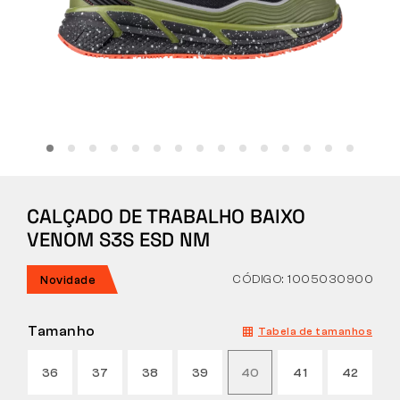
Tactical
Roupa
TUDO SOBRE COMPRAS
CALÇADO DE TRABALHO BAIXO
SOBRE NÓS
VENOM S3S ESD NM
ARTIGOS
CÓDIGO: 1005030900
Novidade
LABORATÓRIO BENNON
Tamanho
Tabela de tamanhos
LOJA COM BISTRÔ
36
37
38
39
40
41
42
CONTACTO