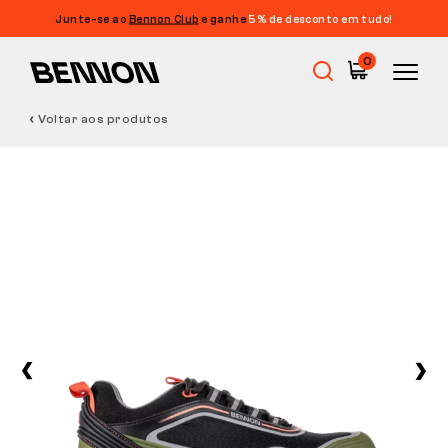
Junte-se ao
Bennon Club
e ganhe
5% de desconto em tudo!
0
Voltar aos produtos
Promoções
Calçado de trabalho
Barefoot
Outdoor
Calçado casual