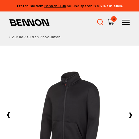
Treten Sie dem
Bennon Club
bei und sparen Sie
5 % auf alles.
0
Zurück zu den Produkten
Sale
Arbeitsschuhe
Barfußschuhe
Outdoor
Freizeitschuhe