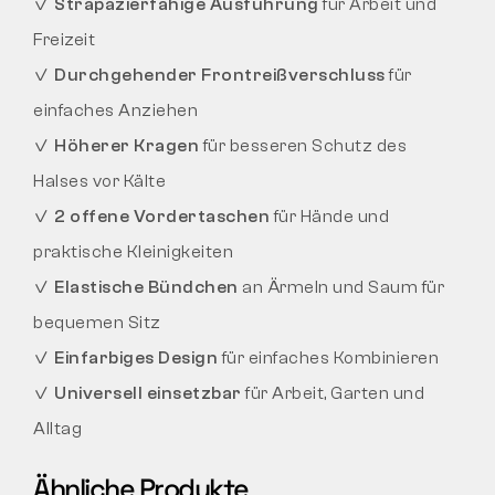
✓
Strapazierfähige Ausführung
für Arbeit und
Freizeit
✓
Durchgehender Frontreißverschluss
für
einfaches Anziehen
✓
Höherer Kragen
für besseren Schutz des
Halses vor Kälte
✓
2 offene Vordertaschen
für Hände und
praktische Kleinigkeiten
✓
Elastische Bündchen
an Ärmeln und Saum für
bequemen Sitz
✓
Einfarbiges Design
für einfaches Kombinieren
✓
Universell einsetzbar
für Arbeit, Garten und
Alltag
Ähnliche Produkte