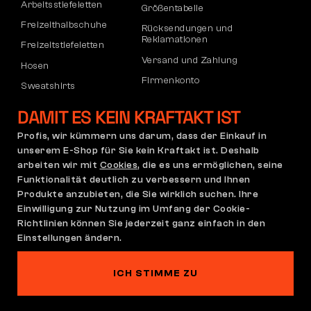
Arbeitsstiefeletten
Größentabelle
Freizeithalbschuhe
Rücksendungen und
Reklamationen
Freizeitstiefeletten
Versand und Zahlung
Hosen
Firmenkonto
Sweatshirts
Registrierung von B2B-Partnern
DAMIT ES KEIN KRAFTAKT IST
Reklamation und Garantie
Profis, wir kümmern uns darum, dass der Einkauf in
unserem E-Shop für Sie kein Kraftakt ist. Deshalb
arbeiten wir mit
Cookies
, die es uns ermöglichen, seine
Allgemeine
Reklamationsrichtlinie
Funktionalität deutlich zu verbessern und Ihnen
Geschäftsbedingungen
Produkte anzubieten, die Sie wirklich suchen. Ihre
(AGB)
Einwilligung zur Nutzung im Umfang der Cookie-
Cookie-Einstellungen
Datenschutzerklärung
Richtlinien können Sie jederzeit ganz einfach in den
Deutschland | Deutsch
Einstellungen ändern.
ICH STIMME ZU
Auf dieser Website spukt es
©2026 Bennon