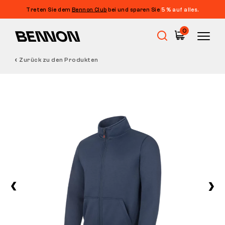
Treten Sie dem
Bennon Club
bei und sparen Sie
5 % auf alles.
0
Zurück zu den Produkten
Sale
Arbeitsschuhe
Barfußschuhe
Outdoor
Freizeitschuhe