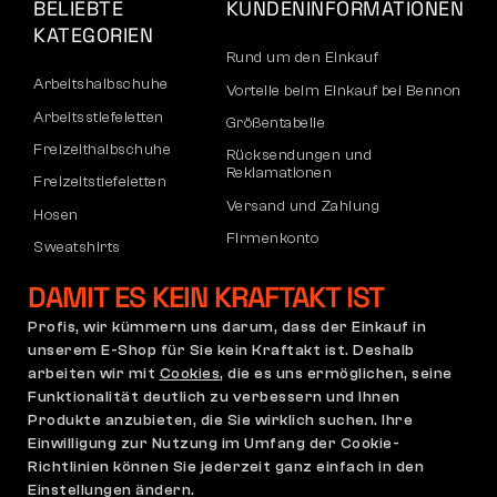
BELIEBTE
KUNDENINFORMATIONEN
KATEGORIEN
Rund um den Einkauf
Arbeitshalbschuhe
Vorteile beim Einkauf bei Bennon
Arbeitsstiefeletten
Größentabelle
Freizeithalbschuhe
Rücksendungen und
Reklamationen
Freizeitstiefeletten
Versand und Zahlung
Hosen
Firmenkonto
Sweatshirts
Registrierung von B2B-Partnern
DAMIT ES KEIN KRAFTAKT IST
Reklamation und Garantie
Profis, wir kümmern uns darum, dass der Einkauf in
unserem E-Shop für Sie kein Kraftakt ist. Deshalb
arbeiten wir mit
Cookies
, die es uns ermöglichen, seine
Allgemeine
Reklamationsrichtlinie
Funktionalität deutlich zu verbessern und Ihnen
Geschäftsbedingungen
Produkte anzubieten, die Sie wirklich suchen. Ihre
(AGB)
Einwilligung zur Nutzung im Umfang der Cookie-
Cookie-Einstellungen
Datenschutzerklärung
Richtlinien können Sie jederzeit ganz einfach in den
Deutschland | Deutsch
Einstellungen ändern.