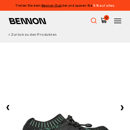
Treten Sie dem
Bennon Club
bei und sparen Sie
5 % auf alles.
0
Zurück zu den Produkten
Sale
Arbeitsschuhe
Barfußschuhe
Outdoor
Freizeitschuhe