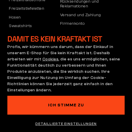
Rücksendungen und
Reklamationen
Freizeitstiefeletten
Versand und Zahlung
Hosen
Firmenkonto
Sweatshirts
Registrierung von B2B-Partnern
DAMIT ES KEIN KRAFTAKT IST
Reklamation und Garantie
Profis, wir kümmern uns darum, dass der Einkauf in
unserem E-Shop für Sie kein Kraftakt ist. Deshalb
arbeiten wir mit
Cookies
, die es uns ermöglichen, seine
Allgemeine
Reklamationsrichtlinie
Funktionalität deutlich zu verbessern und Ihnen
Geschäftsbedingungen
Produkte anzubieten, die Sie wirklich suchen. Ihre
(AGB)
Einwilligung zur Nutzung im Umfang der Cookie-
Cookie-Einstellungen
Datenschutzerklärung
Richtlinien können Sie jederzeit ganz einfach in den
Einstellungen ändern.
Deutschland | Deutsch
ICH STIMME ZU
Auf dieser Website spukt es
©2026 Bennon
DETAILLIERTE EINSTELLUNGEN