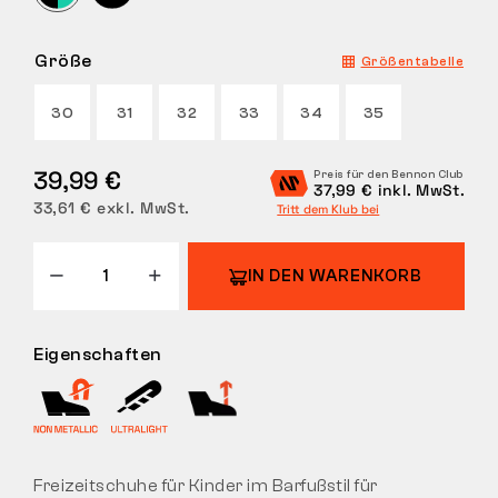
RÜCKGABE
Größe
Größentabelle
30
31
32
33
34
35
39,99 €
Preis für den Bennon Club
37,99 € inkl. MwSt.
33,61 € exkl. MwSt.
Tritt dem Klub bei
IN DEN WARENKORB
Eigenschaften
Freizeitschuhe für Kinder im Barfußstil für