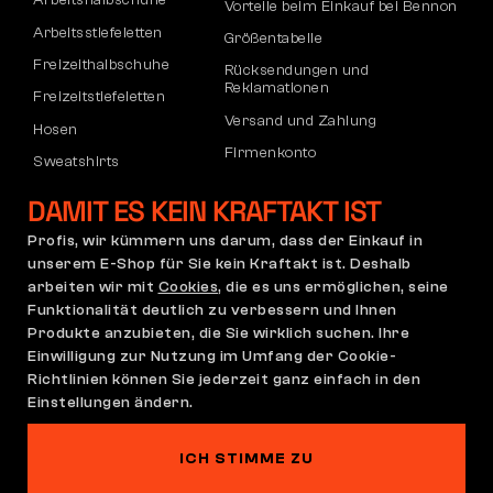
Arbeitshalbschuhe
Vorteile beim Einkauf bei Bennon
Arbeitsstiefeletten
Größentabelle
Freizeithalbschuhe
Rücksendungen und
Reklamationen
Freizeitstiefeletten
Versand und Zahlung
Hosen
Firmenkonto
Sweatshirts
Registrierung von B2B-Partnern
DAMIT ES KEIN KRAFTAKT IST
Reklamation und Garantie
Profis, wir kümmern uns darum, dass der Einkauf in
unserem E-Shop für Sie kein Kraftakt ist. Deshalb
arbeiten wir mit
Cookies
, die es uns ermöglichen, seine
Allgemeine
Reklamationsrichtlinie
Funktionalität deutlich zu verbessern und Ihnen
Geschäftsbedingungen
Produkte anzubieten, die Sie wirklich suchen. Ihre
(AGB)
Einwilligung zur Nutzung im Umfang der Cookie-
Cookie-Einstellungen
Datenschutzerklärung
Richtlinien können Sie jederzeit ganz einfach in den
Deutschland | Deutsch
Einstellungen ändern.
ICH STIMME ZU