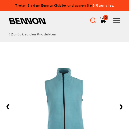
Treten Sie dem
Bennon Club
bei und sparen Sie
5 % auf alles.
0
Zurück zu den Produkten
Sale
Arbeitsschuhe
Barfußschuhe
Outdoor
Freizeitschuhe