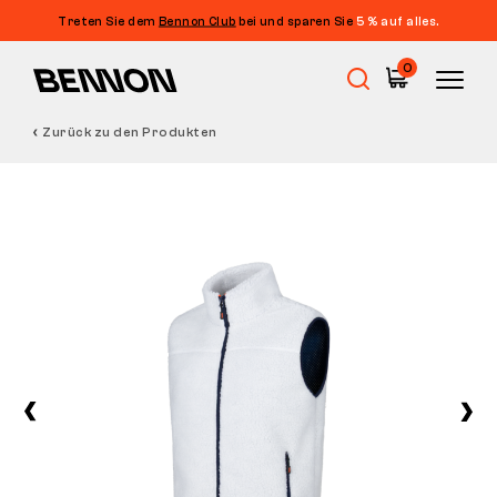
Treten Sie dem
Bennon Club
bei und sparen Sie
5 % auf alles.
0
Zurück zu den Produkten
Sale
Arbeitsschuhe
Barfußschuhe
Outdoor
Freizeitschuhe