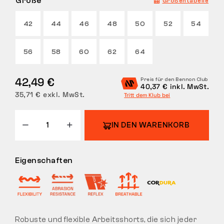
Größe
Größentabelle
RÜCKGABE
42
44
46
48
50
52
54
56
58
60
62
64
42,49 €
Preis für den Bennon Club
40,37 € inkl. MwSt.
35,71 € exkl. MwSt.
Tritt dem Klub bei
IN DEN WARENKORB
Eigenschaften
Robuste und flexible Arbeitsshorts, die sich jeder