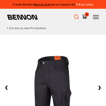
Treten Sie dem
Bennon Club
bei und sparen Sie
5 % auf alles.
0
Zurück zu den Produkten
Sale
Arbeitsschuhe
Barfußschuhe
Outdoor
Freizeitschuhe