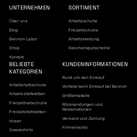
UNTERNEHMEN
SORTIMENT
Über uns
Arbeitsschuhe
Blog
Freizeitschuhe
Bennon-Labor
Arbeitskleidung
Shop
Geschenkgutscheine
Kontakt
BELIEBTE
KUNDENINFORMATIONEN
KATEGORIEN
Rund um den Einkauf
Arbeitshalbschuhe
Vorteile beim Einkauf bei Bennon
Arbeitsstiefeletten
Größentabelle
Freizeithalbschuhe
Rücksendungen und
Reklamationen
Freizeitstiefeletten
Versand und Zahlung
Hosen
Firmenkonto
Sweatshirts
Registrierung von B2B-Partnern