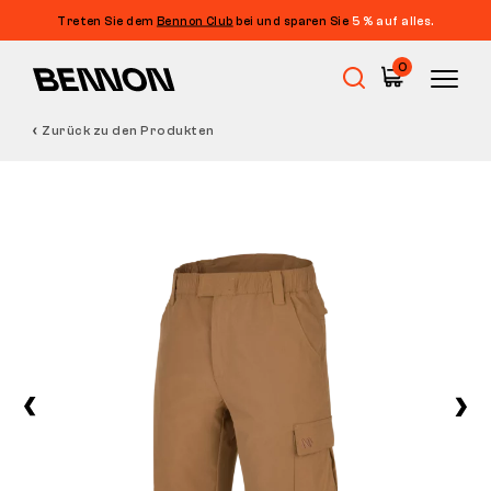
Treten Sie dem
Bennon Club
bei und sparen Sie
5 % auf alles.
0
Zurück zu den Produkten
Sale
Arbeitsschuhe
Barfußschuhe
Outdoor
Freizeitschuhe