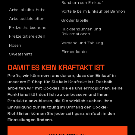
Rund um den Einkauf
Arbeitshalbschuhe
Vorteile beim Einkauf bei Bennon
Arbeitsstiefeletten
Größentabelle
Freizeithalbschuhe
Rücksendungen und
Reklamationen
Freizeitstiefeletten
Versand und Zahlung
Hosen
Firmenkonto
Sweatshirts
Registrierung von B2B-Partnern
DAMIT ES KEIN KRAFTAKT IST
Reklamation und Garantie
Profis, wir kümmern uns darum, dass der Einkauf in
unserem E-Shop für Sie kein Kraftakt ist. Deshalb
arbeiten wir mit
Cookies
, die es uns ermöglichen, seine
Allgemeine
Reklamationsrichtlinie
Funktionalität deutlich zu verbessern und Ihnen
Geschäftsbedingungen
Produkte anzubieten, die Sie wirklich suchen. Ihre
(AGB)
Einwilligung zur Nutzung im Umfang der Cookie-
Cookie-Einstellungen
Datenschutzerklärung
Richtlinien können Sie jederzeit ganz einfach in den
Einstellungen ändern.
Deutschland | Deutsch