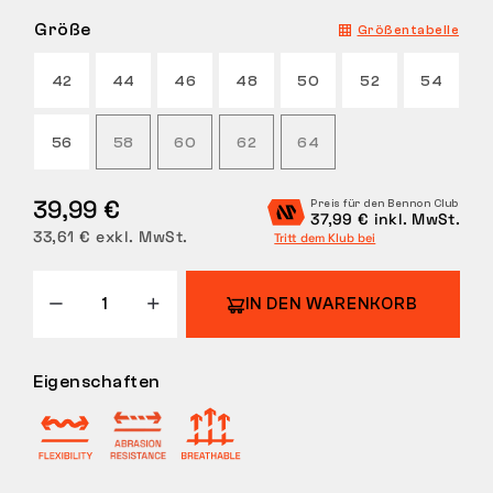
Größe
Größentabelle
RÜCKGABE
42
44
46
48
50
52
54
56
58
60
62
64
39,99 €
Preis für den Bennon Club
37,99 € inkl. MwSt.
33,61 € exkl. MwSt.
Tritt dem Klub bei
IN DEN WARENKORB
Eigenschaften