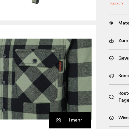
Mate
Zum
Gewä
Kost
Kost
Tag
Wiss
+ 1 mehr