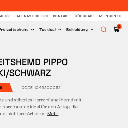
LABOR
LADEN MIT BISTRO
KONTAKT
RÜCKGABE
MEIN KONTO
0
Freizeitschuhe
Tactical
Bekleidung
EITSHEMD PIPPO
KI/SCHWARZ
it
CODE: 1045200052
 und stilvolles Herrenflanellhemd mit
 Karomuster, ideal für den Alltag, die
und leichtere Arbeiten.
Mehr