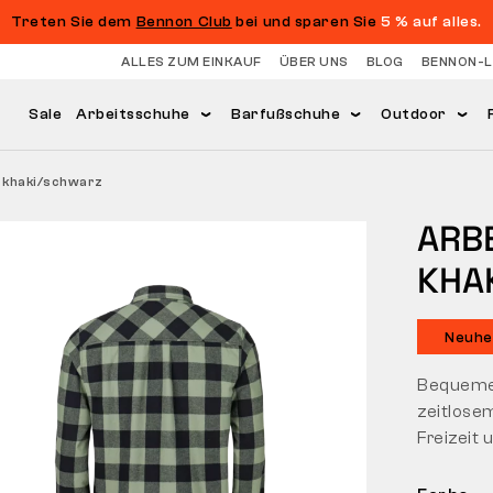
Treten Sie dem
Bennon Club
bei und sparen Sie
5 % auf alles.
ALLES ZUM EINKAUF
ÜBER UNS
BLOG
BENNON-
Sale
Arbeitsschuhe
Barfußschuhe
Outdoor
 khaki/schwarz
ARB
KHA
Neuhe
Bequemes
zeitlosem
Freizeit 