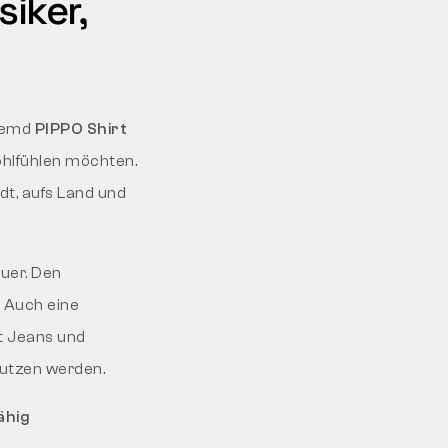
siker,
lhemd
PIPPO Shirt
ohlfühlen möchten.
dt, aufs Land und
uer. Den
 Auch eine
it Jeans und
nutzen werden.
ähig