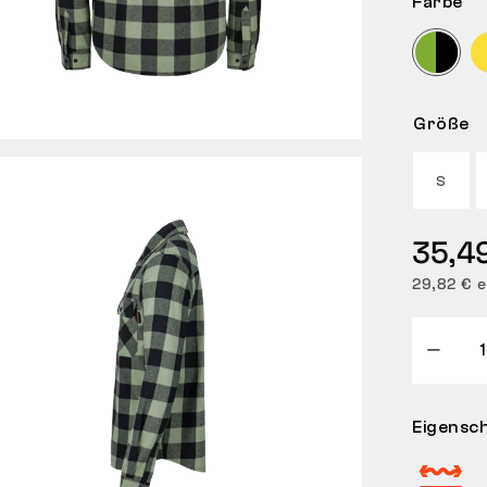
Farbe
Größe
S
35,4
29,82 € e
Eigensc