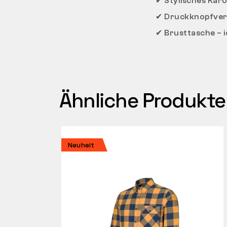
✔
Stylisches Karo
✔
Druckknopfvers
✔
Brusttasche – i
Ähnliche Produkte
Neuheit