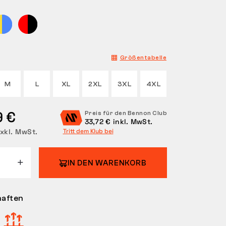
Größentabelle
M
L
XL
2XL
3XL
4XL
9 €
Preis für den Bennon Club
33,72 € inkl. MwSt.
xkl. MwSt.
Tritt dem Klub bei
IN DEN WARENKORB
haften