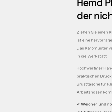
Hemd PIP
der nic
Ziehen Sie einen K
ist eine hervorrag
Das Karomuster ver
in die Werkstatt.
Hochwertiger Flan
praktischen Druck
Brusttasche für Kl
Arbeitshosen kombi
✔
Weicher und rob