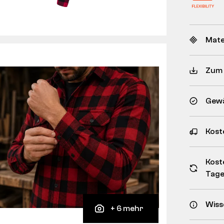
Mate
Zum
Gewä
Kost
Kost
Tag
Wiss
+ 6 mehr