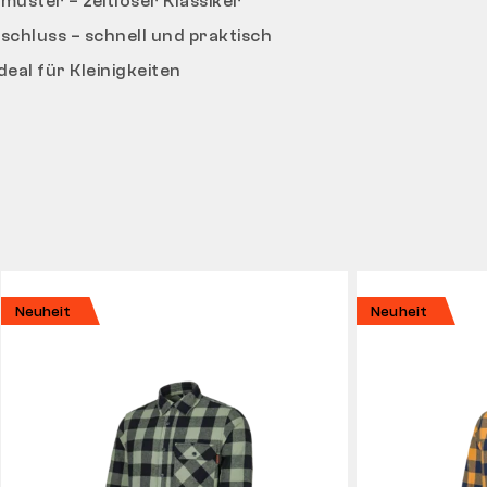
muster – zeitloser Klassiker
chluss – schnell und praktisch
deal für Kleinigkeiten
Neuheit
Neuheit