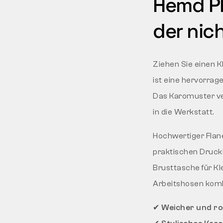
Hemd PIP
der nic
Ziehen Sie einen K
ist eine hervorrag
Das Karomuster ver
in die Werkstatt.
Hochwertiger Flan
praktischen Druck
Brusttasche für Kl
Arbeitshosen kombi
✔
Weicher und rob