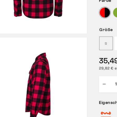
Farbe
Größe
S
35,4
29,82 € e
Eigensc