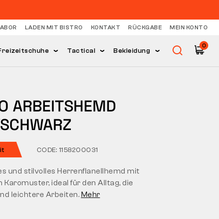
LABOR
LADEN MIT BISTRO
KONTAKT
RÜCKGABE
MEIN KONTO
0
Freizeitschuhe
Tactical
Bekleidung
PO ARBEITSHEMD
/SCHWARZ
it
CODE: 1158200031
 und stilvolles Herrenflanellhemd mit
 Karomuster, ideal für den Alltag, die
und leichtere Arbeiten.
Mehr