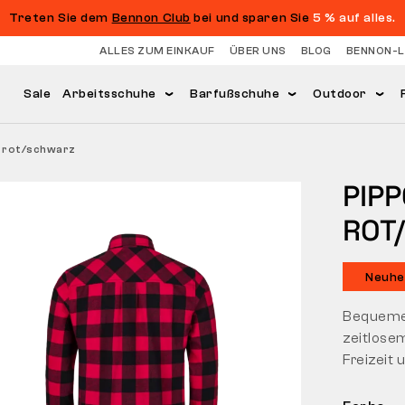
Treten Sie dem
Bennon Club
bei und sparen Sie
5 % auf alles.
ALLES ZUM EINKAUF
ÜBER UNS
BLOG
BENNON-
Sale
Arbeitsschuhe
Barfußschuhe
Outdoor
 rot/schwarz
PIP
ROT
Neuhe
Bequemes
zeitlosem
Freizeit 