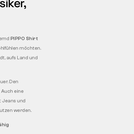
siker,
lhemd
PIPPO Shirt
ohlfühlen möchten.
dt, aufs Land und
uer. Den
 Auch eine
it Jeans und
nutzen werden.
ähig