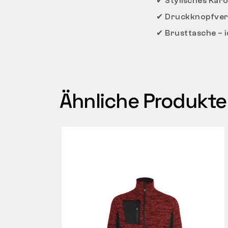
✔
Stylisches Karo
✔
Druckknopfvers
✔
Brusttasche – i
Ähnliche Produkte