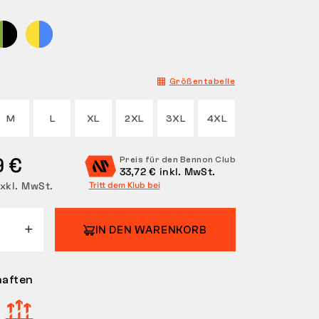
Größentabelle
M
L
XL
2XL
3XL
4XL
9 €
Preis für den Bennon Club
33,72 € inkl. MwSt.
xkl. MwSt.
Tritt dem Klub bei
IN DEN WARENKORB
haften