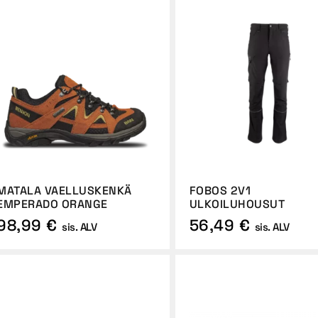
MATALA VAELLUSKENKÄ
FOBOS 2V1
EMPERADO ORANGE
ULKOILUHOUSUT
98,99 €
56,49 €
sis. ALV
sis. ALV