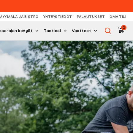
MYYMÄLÄ JA BISTRO
YHTEYSTIEDOT
PALAUTUKSET
OMA TILI
0
paa-ajan kengät
Tactical
Vaatteet