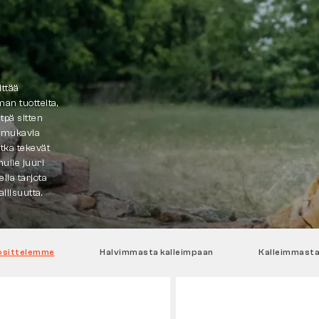
ittää
man tuotteita,
tpä sitten
, mukavia
otka tekevät
ulle juuri
lla tarjota
llisuutta.
osittelemme
Halvimmasta kalleimpaan
Kalleimmasta