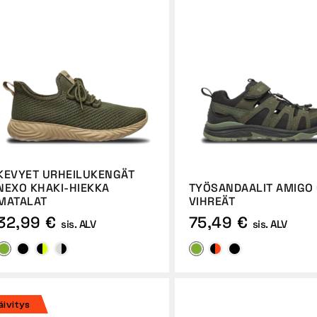
KEVYET URHEILUKENGÄT
NEXO KHAKI-HIEKKA
TYÖSANDAALIT AMIGO 
MATALAT
VIHREÄT
32,99 €
75,49 €
sis. ALV
sis. ALV
äivitys