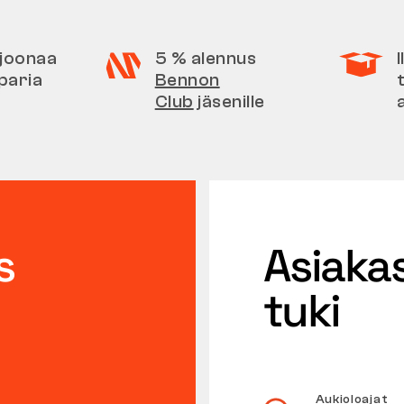
iljoonaa
5 % alennus
paria
Bennon
Club
jäsenille
s
Asiaka
tuki
Aukioloajat