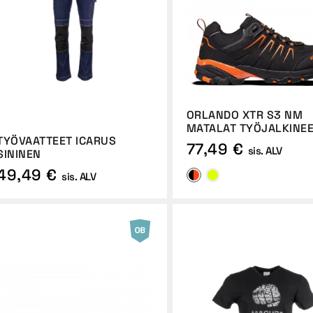
ORLANDO XTR S3 NM
MATALAT TYÖJALKINE
TYÖVAATTEET ICARUS
77,49 €
sis. ALV
SININEN
49,49 €
sis. ALV