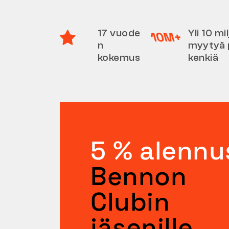
17 vuode
Yli 10 m
n
myytyä 
kokemus
kenkiä
5 % alennu
Bennon
Clubin
jäsenille