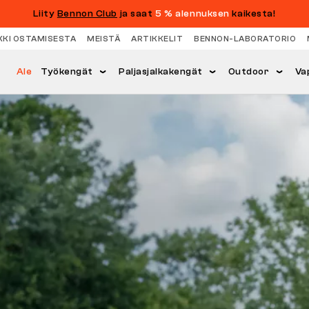
Liity
Bennon Club
ja saat
5 % alennuksen
kaikesta!
KKI OSTAMISESTA
MEISTÄ
ARTIKKELIT
BENNON-LABORATORIO
Ale
Työkengät
Paljasjalkakengät
Outdoor
Va