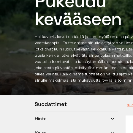
Pukeudu
kevääseen
Hei kaverit, kevät on täällä ja sen myötä on aika päiv
vaatekaappisi! Esittelemme sinulle erityisen valikoi
jotka ovat kuin luodut kevään seikkailuja varten. Etsi
uusia kenkiä, jotka eivät jätä sinua pulaan matkoilla
vaatteita luontoretkille tai käytännöllisiä asusteita, j
jokaisesta päivästäsi miellyttävämmän, meillä on sin
oikea valinta. Kaikki nämä tuotteet on valittu ajatukse
sinulle maksimaalista mukavuutta, tyyliä ja toiminna
Suodattimet
Su
Hinta