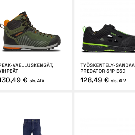
PEAK-VAELLUSKENGÄT,
TYÖSKENTELY-SANDAA
VIHREÄT
PREDATOR S1P ESD
130,49 €
128,49 €
sis. ALV
sis. ALV