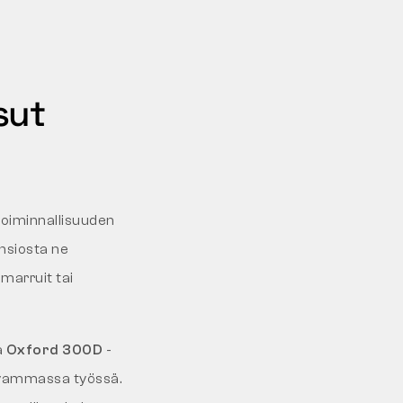
sut
toiminnallisuuden
ansiosta ne
umarruit tai
ä
Oxford 300D
-
tivammassa työssä.