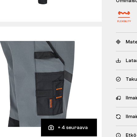
Ominais
Mate
Lata
Taku
Ilmai
Ilma
+ 4 seuraava
Etkö