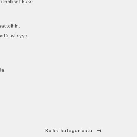
nteelliset koko
matteihin.
ästä syksyyn.
la
Kaikki kategoriasta