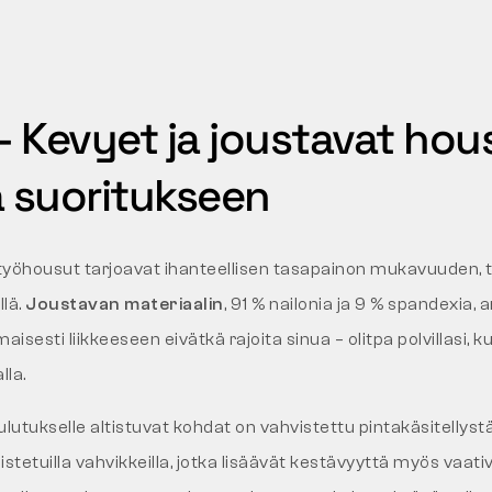
 Kevyet ja joustavat hou
a suoritukseen
työhousut tarjoavat ihanteellisen tasapainon mukavuuden, 
llä.
Joustavan materiaalin
, 91 % nailonia ja 9 % spandexia, 
sesti liikkeeseen eivätkä rajoita sinua – olitpa polvillasi, k
lla.
ulutukselle altistuvat kohdat on vahvistettu pintakäsitellyst
istetuilla vahvikkeilla, jotka lisäävät kestävyyttä myös vaa