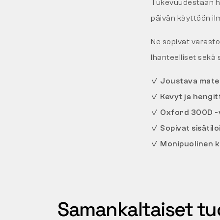
Tukevuudestaan huo
päivän käyttöön i
Ne sopivat varastot
Ihanteelliset sekä
✓
Joustava mater
✓
Kevyt ja hengi
✓
Oxford 300D -va
✓
Sopivat sisätil
✓
Monipuolinen kä
Samankaltaiset tu