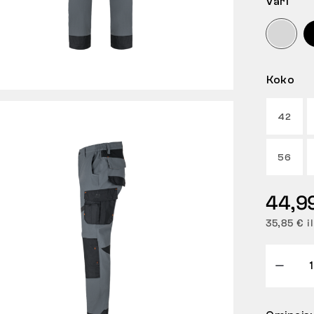
Väri
Koko
42
56
44,9
35,85 € i