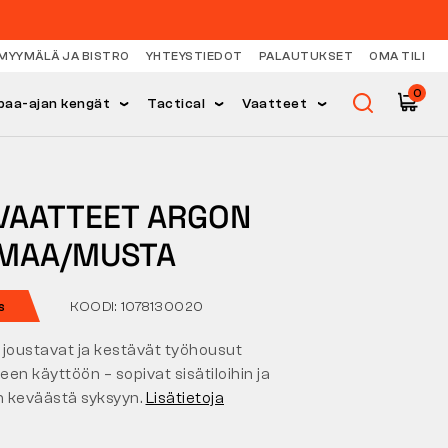
MYYMÄLÄ JA BISTRO
YHTEYSTIEDOT
PALAUTUKSET
OMA TILI
0
paa-ajan kengät
Tactical
Vaatteet
VAATTEET ARGON
MAA/MUSTA
s
KOODI: 1078130020
 joustavat ja kestävät työhousut
seen käyttöön – sopivat sisätiloihin ja
n keväästä syksyyn.
Lisätietoja