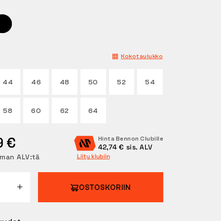
Kokotaulukko
44
46
48
50
52
54
58
60
62
64
9 €
Hinta Bennon Clubille
42,74 € sis. ALV
lman ALV:tä
Liity klubiin
OSTOSKORIIN