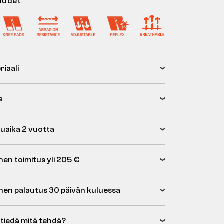
uudet
riaali
a
uaika 2 vuotta
nen toimitus yli 205 €
inen palautus 30 päivän kuluessa
 tiedä mitä tehdä?