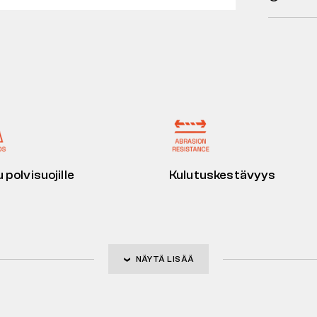
 polvisuojille
Kulutuskestävyys
NÄYTÄ LISÄÄ