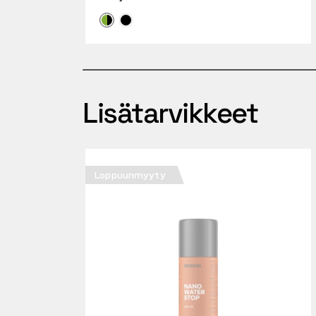
Lisätarvikkeet
Loppuunmyyty