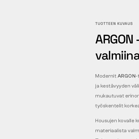
TUOTTEEN KUVAUS
ARGON –
valmiin
Modernit
ARGON
-
ja kestävyyden väli
mukautuvat erinomai
työskentelit korkea
Housujen kovalle k
materiaalista valm