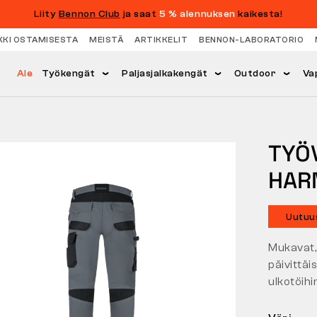
Liity
Bennon Club
ja saat
5 % alennuksen
kaikesta!
KKI OSTAMISESTA
MEISTÄ
ARTIKKELIT
BENNON-LABORATORIO
Ale
Työkengät
Paljasjalkakengät
Outdoor
Va
TYÖ
HAR
Uutuu
Mukavat,
päivittäi
ulkotöihi