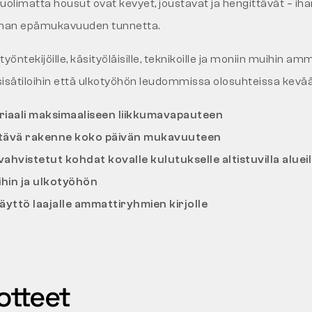
limatta housut ovat kevyet, joustavat ja hengittävät – iha
lman epämukavuuden tunnetta.
yöntekijöille, käsityöläisille, teknikoille ja moniin muihin am
 sisätiloihin että ulkotyöhön leudommissa olosuhteissa kevä
iaali maksimaaliseen liikkumavapauteen
ttävä rakenne koko päivän mukavuuteen
hvistetut kohdat kovalle kulutukselle altistuvilla alueil
oihin ja ulkotyöhön
yttö laajalle ammattiryhmien kirjolle
otteet